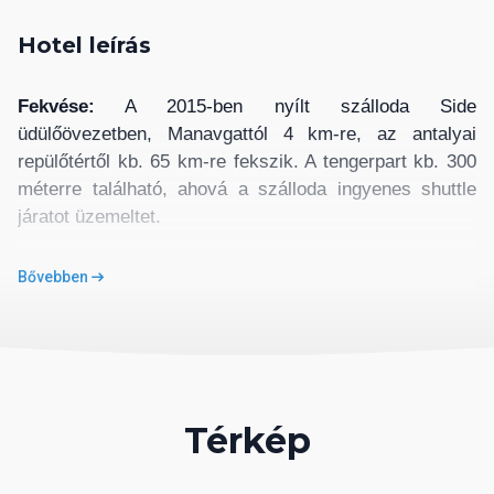
Hotel leírás
Fekvése:
A 2015-ben nyílt szálloda Side
üdülőövezetben, Manavgattól 4 km-re, az antalyai
repülőtértől kb. 65 km-re fekszik. A tengerpart kb. 300
méterre található, ahová a szálloda ingyenes shuttle
járatot üzemeltet.
Szobák:
Bővebben
A hotel összesen 418 szobával rendelkezik
melyek mindegyike légkondicionált, televízióval,
telefonnal, WiFi csatlakozási lehetőséggel, minibárral,
széffel, a fürdőszoba hajszárítóval felszerelt.
Mozgáskorlátozottak számára kialakított szoba
igényelhető. A szobák többségéhez erkély vagy terasz
Térkép
tartozik.