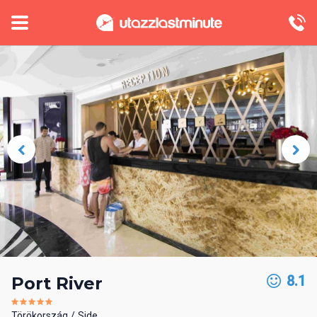
8.1
Port River
Törökország
Side