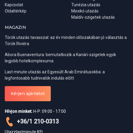
Kapcsolat
Tunézia utazás
Oldaltérkép
Mexikó utazás
Maldív-szigetek utazás
MAGAZIN
Török utazás tavasszal: az év minden időszakában jó választás a
Török Riviéra
Abora Buenaventura: bemutatkozik a Kanári-szigetek egyik
legjobb hotelkomplexuma
Last minute utazás az Egyesült Arab Emirátusokba: a
Régiók:
Belek, Side, Alanya
legfontosabb tudnivalók indulás előtt
Indulási napok:
kedd, szombat
Ha viszont inkább csak kulturális céllal látogatnánk az országba,
Részvételi díj:
0-6 év ingyenes / 7-12 év 18 € / felnőtt 35 €
Kérjen ajánlatot
akkor a tavaszi időszak a legideálisabb. A téli esőzések ilyenkor
már véget értek, a levegő kellemesen meleg, a táj pedig a
Alanya városnézés este
legszebb. Ősszel már gyakoriak az esőzések a Boszporusz
Hívjon minket:
H-P: 09:00 - 17:00
partján. Amennyiben a keleti, hegyvidéki területekre is kíváncsiak
vagyunk, az utazás ideális ideje május és október közé tehető,
Azoknak ajánljuk ezt a programunkat, akik tengeribetegek vagy
+36/1 210-0313
télen ugyanis ezen a területen gyakoriak a fagyok, illetve a
nem szeretnék feláldozni egy napjukat a város felfedezésével,
havazás miatti útlezárások.
Utazzlastminute Kft
hiszen vétek lenne kihagyni a város látványosságainak