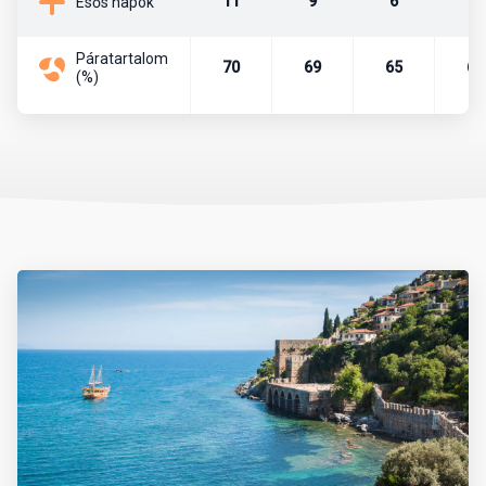
11
9
6
4
Esős napok
mauzóleumban.
Páratartalom
Pénznem, pénzváltás
70
69
65
67
(%)
Az ország pénzneme a török líra. A líra bankjegyei a következő
címletekben vannak forgalomban: 5, 10, 20, 50, 100, 200. A líra
váltópénze a kurus, melyből 100 egység tesz ki egy lírát. A
készpénzforgalom a következő érméket használja. Kurus esetén
1, 5, 10, 25, 50 értékű, míg líra esetében 1 egységnyi érme van
forgalomban.
Célszerű eurót vagy dollárt még Magyarországról magunkkal
vinni és azt a helyszínen átváltani, de csak hivatalos beváltó
helyeken, azaz hivatalos devizaváltóknál, illetve bankokban.
Nagyvárosokban és a tengerpartokon, népszerű üdülőhelyeken,
turistaközpontokban szinte mindenhol elfogadnak eurót is.
Készpénzt a devizaváltóknál célszerű váltani, mivel ott
kedvezőbb az árfolyam, mint a bankoknál. A bankok délelőtt 9 és
12 óra, délután pedig 13 és 17 óra között tartanak nyitva. A
bevásárlóközpontokban hosszabb nyitvatartással lehet számolni.