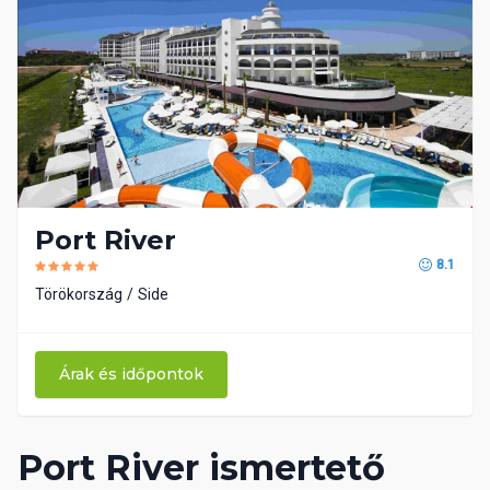
Port River
8.1
Törökország
Side
Árak és időpontok
Port River ismertető