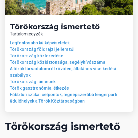
Törökország ismertető
Tartalomjegyzék
Legfontosabb külképviseletek
Törökország földrajzi jellemzői
Törökország közlekedése
Törökország közbiztonsága, segélyhívószámai
A török társadalomról röviden, általános viselkedési
szabályok
Törökországi ünnepek
Török gasztronómia, étkezés
Főbb turisztikai célpontok, legnépszerűbb tengerparti
üdülőhelyek a Török Köztársaságban
Törökország ismertető