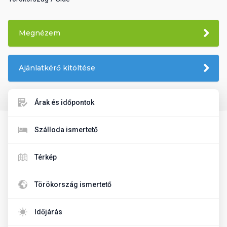
Megnézem
Ajánlatkérő kitöltése
Árak és időpontok
Szálloda ismertető
Térkép
Törökország ismertető
Időjárás