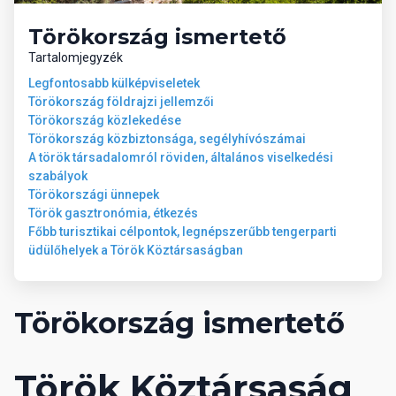
lassan méylülő, homokos part
Törökország ismertető
napágyak, napernyők és törülközők ingyenesen
Tartalomjegyzék
Legfontosabb külképviseletek
06 Sport és szórakozás ingyenesen
Törökország földrajzi jellemzői
Törökország közlekedése
Törökország közbiztonsága, segélyhívószámai
animációs programok
A török társadalomról röviden, általános viselkedési
diszkó
szabályok
fedett medence
Törökországi ünnepek
törökfürdő
Török gasztronómia, étkezés
szauna
Főbb turisztikai célpontok, legnépszerűbb tengerparti
strandröplabda
üdülőhelyek a Török Köztársaságban
aerobic
teniszpálya (kivilágtás térítés ellenében)
asztalitenisz
mini-foci
Törökország ismertető
fitneszterem
07 Sport és szórakozás térítés
Török Köztársaság
ellenében