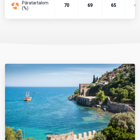
Páratartalom
Pénznem, pénzváltás
70
69
65
67
(%)
Az ország pénzneme a török líra. A líra bankjegyei a következő
címletekben vannak forgalomban: 5, 10, 20, 50, 100, 200. A líra
váltópénze a kurus, melyből 100 egység tesz ki egy lírát. A
készpénzforgalom a következő érméket használja. Kurus esetén
1, 5, 10, 25, 50 értékű, míg líra esetében 1 egységnyi érme van
forgalomban.
Célszerű eurót vagy dollárt még Magyarországról magunkkal
vinni és azt a helyszínen átváltani, de csak hivatalos beváltó
helyeken, azaz hivatalos devizaváltóknál, illetve bankokban.
Nagyvárosokban és a tengerpartokon, népszerű üdülőhelyeken,
turistaközpontokban szinte mindenhol elfogadnak eurót is.
Készpénzt a devizaváltóknál célszerű váltani, mivel ott
kedvezőbb az árfolyam, mint a bankoknál. A bankok délelőtt 9 és
12 óra, délután pedig 13 és 17 óra között tartanak nyitva. A
bevásárlóközpontokban hosszabb nyitvatartással lehet számolni.
Rendszerint minden banknál van bankautomata, amelyből bank-
vagy hitelkártyával bármikor tudunk pénzt felvenni.