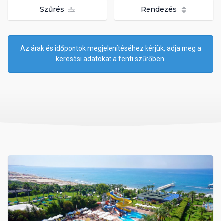
Szűrés
Rendezés
Az árak és időpontok megjelenítéséhez kérjük, adja meg a
keresési adatokat a fenti szűrőben.