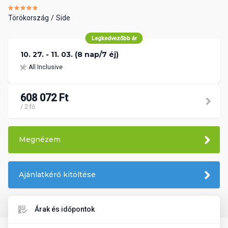
Törökország
Side
Legkedvezőbb ár
10. 27. - 11. 03. (8 nap/7 éj)
All Inclusive
608 072 Ft
/ 2 fő
Megnézem
Ajánlatkérő kitöltése
Árak és időpontok