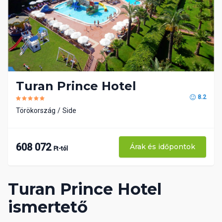
Turan Prince Hotel
8.2
Törökország
Side
608 072
Árak és időpontok
Ft-tól
Turan Prince Hotel
ismertető