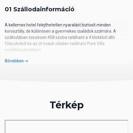
01 Szállodainformáció
A kellemes hotel felejthetetlen nyaralást biztosít minden
korosztály, de különösen a gyermekes családok számára. A
szállodában összesen 458 szoba található a 4 blokkból álló
főépületből és az út másik oldalán található Park Villa
melléképületekben.
Bővebben
Utazásszervező iroda hazai besorolása: 5*
02 Szálloda távolsága
távolság a tengerparttól: közvetlen
távolság a repülőtértől: kb. 55 km
Térkép
távolság a központtól (Side): kb. 12 km
távolság a vásárlási lehetőségektől: kb. 200 m
03 Szobák felszereltsége