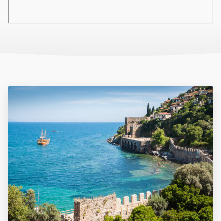
04 Szálloda felszereltsége
hall recepcióval
büféétterem
3 a'la carte-étterem
cukrászda
bárok
WI-Fi ingyenesen
kis szupermarket
medence, relax medence (napágyak, napernyők és
törölközők ingyenesen)
csúszdák
strandbár
gyermekmedence
miniklub, minidiszkó
játszótér
05 Tengerpart