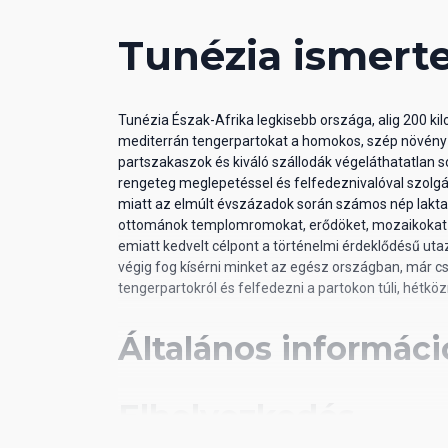
nappali és esti animációs programok
Tunézia ismert
fitneszterem
asztalitenisz
íjászat
strandröplabda
Tunézia Észak-Afrika legkisebb országa, alig 200 ki
mediterrán tengerpartokat a homokos, szép növényze
partszakaszok és kiváló szállodák végeláthatatlan so
07 Sport és szórakozás térítés
rengeteg meglepetéssel és felfedeznivalóval szolgál
miatt az elmúlt évszázadok során számos nép lakta. 
spa- és wellness-központ
ottománok templomromokat, erődöket, mozaikokat 
szauna
emiatt kedvelt célpont a történelmi érdeklődésű ut
hammam
végig fog kísérni minket az egész országban, már c
tengerpartokról és felfedezni a partokon túli, hétköz
08 Ellátás
Általános informáci
All Inclusive: minden étkezés büférendszerbe
és alkoholos italok 09:00 és 24:00 óra között. 
Elhelyezkedés
részletekben szállodánként eltérhetnek.