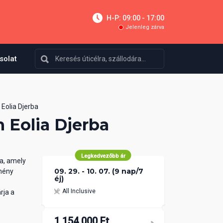
H-P: 09:00 - 17:00
Jelenleg zárva
solat
 Eolia Djerba
n Eolia Djerba
Legkedvezőbb ár
ja, amely
09. 29. - 10. 07. (9 nap/7
tmény
éj)
All Inclusive
rja a
1 154 000 Ft