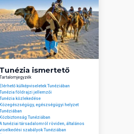
Tunézia ismertető
Tartalomjegyzék
Elérhető külképviseletek Tunéziában
Tunézia földrajzi jellemzői
Tunézia közlekedése
Közegészségügy, egészségügyi helyzet
Tunéziában
Közbiztonság Tunéziában
A tunéziai társadalomról röviden, általános
viselkedési szabályok Tunéziában