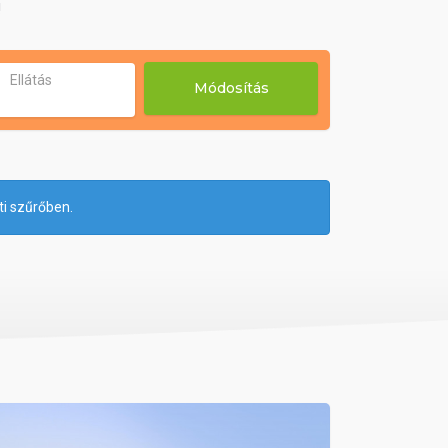
!
Ellátás
Módosítás
ti szűrőben.