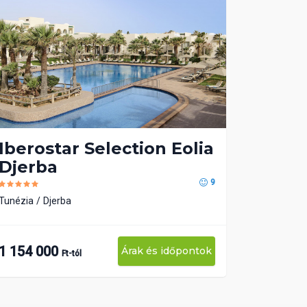
Iberostar Selection Eolia
Djerba
9
Tunézia
Djerba
1 154 000
Árak és időpontok
Ft-tól