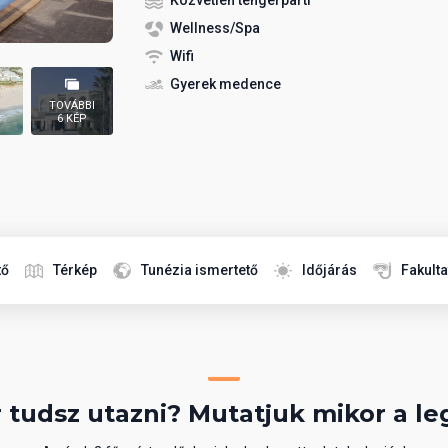
Közvetlen tengerparti
Wellness/Spa
Wifi
Gyerek medence
TOVÁBBI
6 KÉP
tő
Térkép
Tunézia ismertető
Időjárás
Fakult
 tudsz utazni? Mutatjuk mikor a le