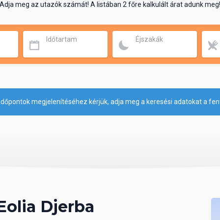
Adja meg az utazók számát! A listában 2 főre kalkulált árat adunk meg
Időtartam
Éjszakák
időpontok megjelenítéséhez kérjük, adja meg a keresési adatokat a fen
Eolia Djerba