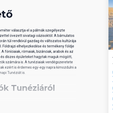
ető
lométer választja el a pálmák szegélyezte
ttel övezett sivatagi oázisoktól. A bámulatos
rán túl rendkívül gazdag és változatos kultúrája
 ellenében
. Földrajzi elhelyezkedése és termékeny földje
A föníciaiak, rómaiak, bizánciak, arabok és az
és díszes épületeket hagytak maguk mögött,
azók számára is. A tunéziaiak vendégszeretete
sak ezért is érdemes egy-egy napra kimozdulni a
napi Tunéziát is.
ók Tunéziáról
n, könnyű snack-ételek napközben, helyi üdítők
Az All Inclusive szállodák szolgáltatásai bizonyos