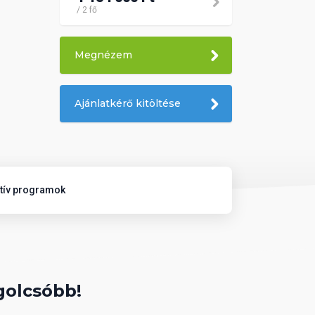
/ 2 fő
Megnézem
Ajánlatkérő kitöltése
atív programok
golcsóbb!