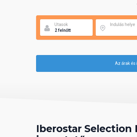
Utasok
Indulás helye
Az árak és 
Iberostar Selection 