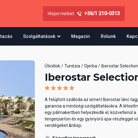
+36/1 210-0313
Hívjon minket:
utazás
Szolgáltatások
Magazin
Rólunk
Kapc
Úticélok
Tunézia
Djerba
Iberostar Selection
Iberostar Selectio
A felújított szálloda az ismert Iberostar lánc tag
garancia a minőségi szolgáltatásokra. A létesí
egy pálmakertben helyezkedik el, közvetlenül a
tengerparton és egy gyönyörű spa-részleggel vá
vendégeket.&nbsp;