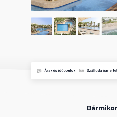
Árak és időpontok
Szálloda ismerte
Bármikor