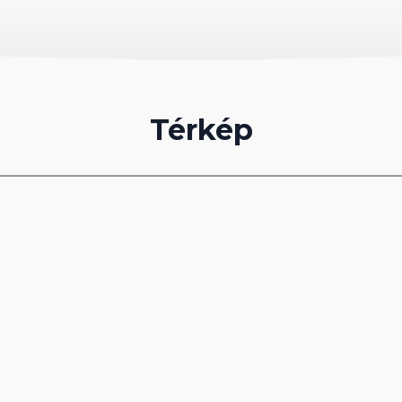
Térkép
rító, WC)
sabbak