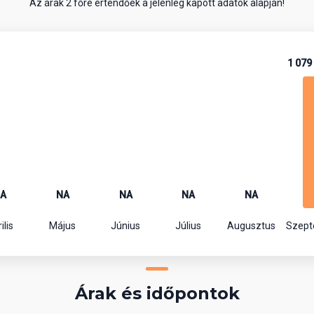
Az árak 2 főre értendőek a jelenleg kapott adatok alapján!
1 079
A
NA
NA
NA
NA
ilis
Május
Június
Július
Augusztus
Szep
Árak és időpontok