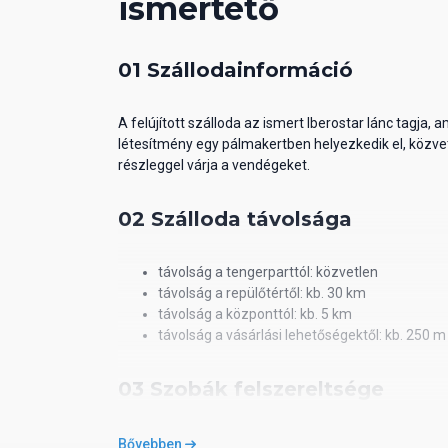
ismertető
01 Szállodainformáció
A felújított szálloda az ismert Iberostar lánc tagja,
létesítmény egy pálmakertben helyezkedik el, közve
részleggel várja a vendégeket.
02 Szálloda távolsága
távolság a tengerparttól: közvetlen
távolság a repülőtértől: kb. 30 km
távolság a központtól: kb. 5 km
távolság a vásárlási lehetőségektől: kb. 250 m
03 Szobák felszereltsége
Szobák
Bővebben