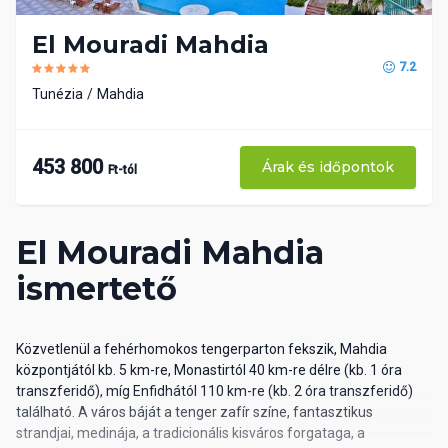
El Mouradi Mahdia
7.2
Tunézia
Mahdia
453 800
Árak és időpontok
Ft-tól
El Mouradi Mahdia
ismertető
Közvetlenül a fehérhomokos tengerparton fekszik, Mahdia
központjától kb. 5 km-re, Monastirtól 40 km-re délre (kb. 1 óra
transzferidő), míg Enfidhától 110 km-re (kb. 2 óra transzferidő)
található. A város báját a tenger zafír színe, fantasztikus
strandjai, medinája, a tradicionális kisváros forgataga, a