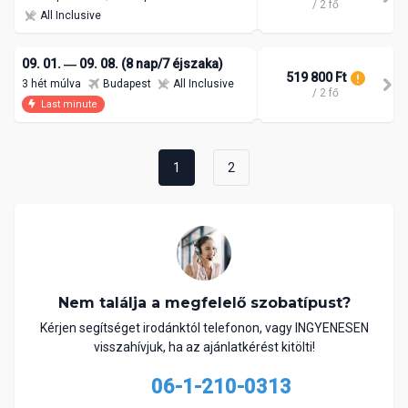
/ 2 fő
All Inclusive
09. 01. ― 09. 08. (8 nap/7 éjszaka)
519 800 Ft
3 hét múlva
Budapest
All Inclusive
/ 2 fő
Last minute
1
2
Nem találja a megfelelő szobatípust?
Kérjen segítséget irodánktól telefonon, vagy INGYENESEN
visszahívjuk, ha az ajánlatkérést kitölti!
06-1-210-0313