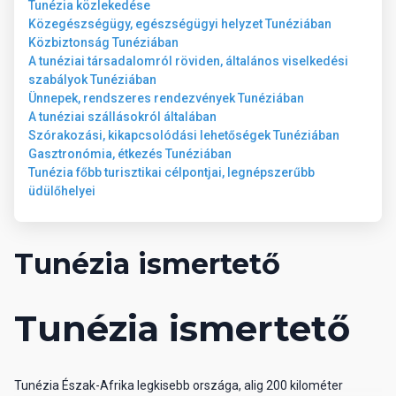
Tunézia közlekedése
Közegészségügy, egészségügyi helyzet Tunéziában
Közbiztonság Tunéziában
A tunéziai társadalomról röviden, általános viselkedési
szabályok Tunéziában
Ünnepek, rendszeres rendezvények Tunéziában
A tunéziai szállásokról általában
Szórakozási, kikapcsolódási lehetőségek Tunéziában
Gasztronómia, étkezés Tunéziában
Tunézia főbb turisztikai célpontjai, legnépszerűbb
üdülőhelyei
Tunézia ismertető
Tunézia ismertető
Tunézia Észak-Afrika legkisebb országa, alig 200 kilométer