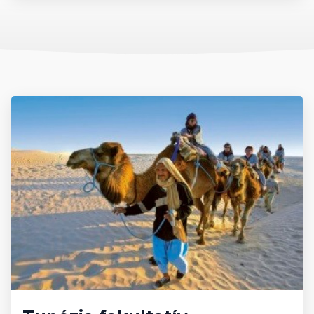
Pénznem, pénzváltás
Tunéziában
A hivatalos pénznem a tunéziai dinár, melynek váltópénze a
millim. A pénzváltás a bankokban és a pénzváltóknál lehetséges,
de a legtöbb, háromcsillagos vagy annál magasabb kategóriába
tartozó szállodában lehet pénzt váltani.
Beszélt nyelvek
Tunézia beszélt nyelve az arab, de a népesség nagy része
kétnyelvű: arab és francia. Ez igaz a közlekedési és
utcanévtáblákra is. A népszerűbb turistaközpontokban az angolt
is sokan beszélik.
Elérhető külképviseletek
Tunéziában