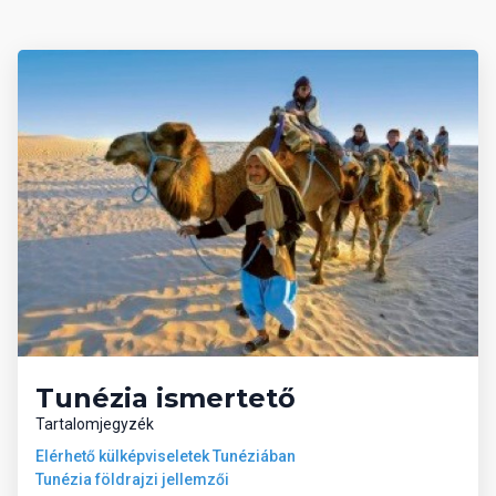
medencék mellett és a tengerparton a napágyak, a napernyők, a
matracok ingyen állnak vendégeink rendelkezésére.
Strandtörülközőt letét ellenében biztosít a szálloda (kb. 20 TND)
Tunézia ismertető
Tartalomjegyzék
Elérhető külképviseletek Tunéziában
Tunézia földrajzi jellemzői