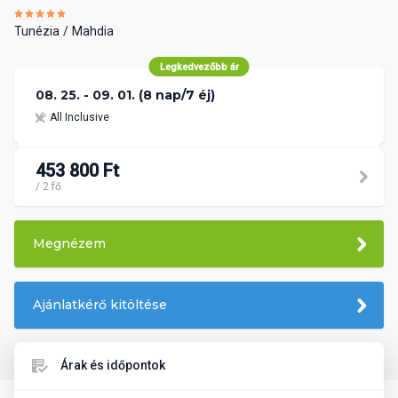
Tunézia
Mahdia
Legkedvezőbb ár
08. 25. - 09. 01. (8 nap/7 éj)
All Inclusive
453 800 Ft
/ 2 fő
Megnézem
Ajánlatkérő kitöltése
Árak és időpontok