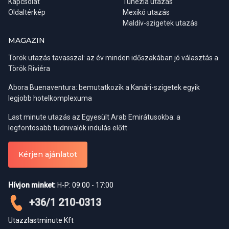
Kapcsolat
Tunézia utazás
Oldaltérkép
Mexikó utazás
Maldív-szigetek utazás
MAGAZIN
Török utazás tavasszal: az év minden időszakában jó választás a
Török Riviéra
Abora Buenaventura: bemutatkozik a Kanári-szigetek egyik
legjobb hotelkomplexuma
Last minute utazás az Egyesült Arab Emirátusokba: a
legfontosabb tudnivalók indulás előtt
Kérjen ajánlatot
Hívjon minket:
H-P: 09:00 - 17:00
+36/1 210-0313
Utazzlastminute Kft