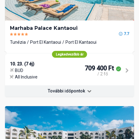
Marhaba Palace Kantaoui
7.7
Tunézia
Port El Kantaoui
Port El Kantaoui
Legkedvezőbb ár
10. 23. (7 éj)
709 400 Ft
BUD
/ 2 fő
All Inclusive
További időpontok