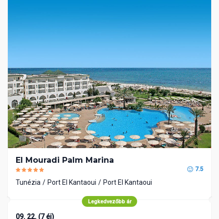
El Mouradi Palm Marina
7.5
Tunézia
Port El Kantaoui
Port El Kantaoui
Legkedvezőbb ár
09. 22. (7 éj)