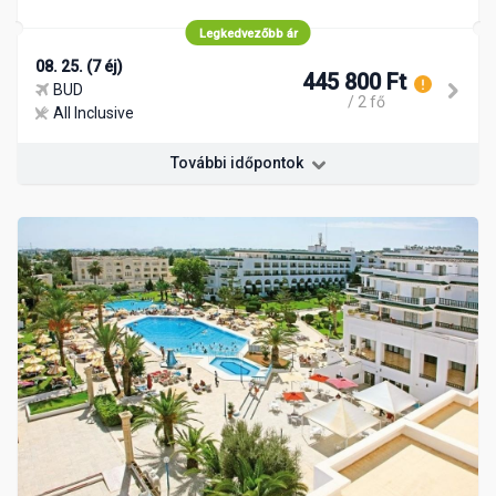
Legkedvezőbb ár
08. 25. (7 éj)
445 800 Ft
BUD
/ 2 fő
All Inclusive
További időpontok