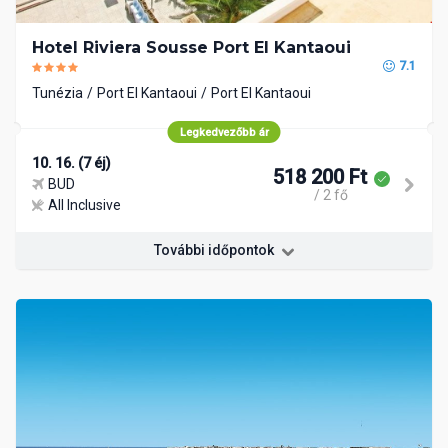
Hotel Riviera Sousse Port El Kantaoui
7.1
Tunézia
Port El Kantaoui
Port El Kantaoui
Legkedvezőbb ár
10. 16. (7 éj)
518 200 Ft
BUD
/ 2 fő
All Inclusive
További időpontok