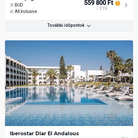
559 800 Ft
BUD
/ 2 fő
All Inclusive
További időpontok
Iberostar Diar El Andalous