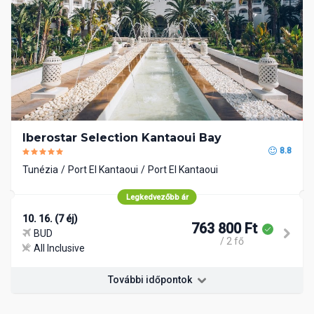
Iberostar Selection Kantaoui Bay
8.8
Tunézia
Port El Kantaoui
Port El Kantaoui
Legkedvezőbb ár
10. 16. (7 éj)
763 800 Ft
BUD
/ 2 fő
All Inclusive
További időpontok