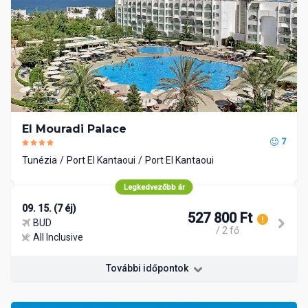
El Mouradi Palace
7
Tunézia
Port El Kantaoui
Port El Kantaoui
Legkedvezőbb ár
09. 15. (7 éj)
527 800 Ft
BUD
/ 2 fő
All Inclusive
További időpontok