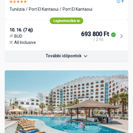
9
Tunézia
Port El Kantaoui
Port El Kantaoui
Legkedvezőbb ár
10. 16. (7 éj)
693 800 Ft
BUD
/ 2 fő
All Inclusive
További időpontok