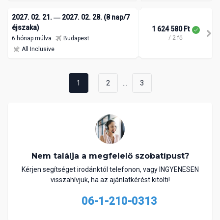
2027. 02. 21. ― 2027. 02. 28. (8 nap/7
éjszaka)
1 624 580 Ft
/ 2 fő
6 hónap múlva
Budapest
All Inclusive
...
1
2
3
Nem találja a megfelelő szobatípust?
Kérjen segítséget irodánktól telefonon, vagy INGYENESEN
visszahívjuk, ha az ajánlatkérést kitölti!
06-1-210-0313