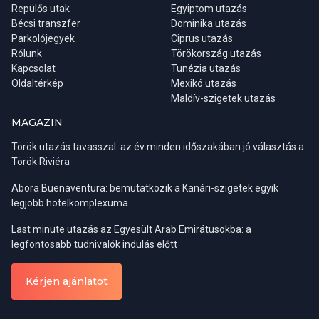
Repülős utak
Egyiptom utazás
Bécsi transzfer
Dominika utazás
Útiterv
Parkolójegyek
Ciprus utazás
Rólunk
Törökország utazás
Közvetlen charterjárat hBudapestről Zanzibárra. A részvételi díj a
Kapcsolat
Tunézia utazás
fedélzeten 2 étkezést tartalmaz.
Oldaltérkép
Mexikó utazás
Maldív-szigetek utazás
MAGAZIN
Török utazás tavasszal: az év minden időszakában jó választás a
Török Riviéra
Abora Buenaventura: bemutatkozik a Kanári-szigetek egyik
legjobb hotelkomplexuma
Last minute utazás az Egyesült Arab Emirátusokba: a
legfontosabb tudnivalók indulás előtt
Kérjen ajánlatot