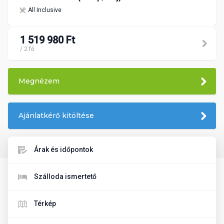
All Inclusive
1 519 980 Ft
/ 2 fő
Megnézem
Ajánlatkérő kitöltése
Árak és időpontok
Szálloda ismertető
Térkép