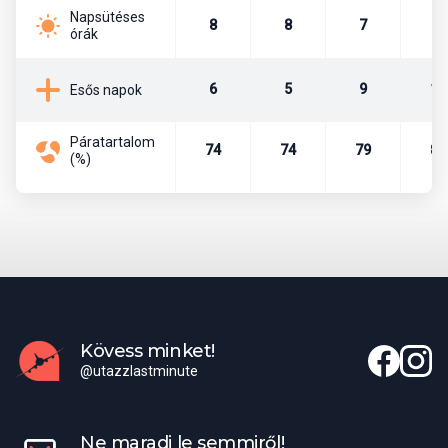
Napsütéses
8
8
7
6
órák
Az ötcsillagos, fényűző és elegáns, 2009-ben épült, 2020-ban
felújított szálloda a főépületben 207 szobával és 27 bungalóval
várja a vendégeket. a 2 szintes épületben tágas lobby, 24 órás
6
5
9
16
Esős napok
recepció, 5 étterem található. A The Restaurant - svédasztalos
ételek, nemzetközi, mediterrán, keleti és regionális konyha, sushi
sarok, vegetáriánus ételek, látványkonyha, vacsoraidőben
Páratartalom
74
74
79
84
(%)
hivatalos öltözet (uraknak hosszú nadrág), 3 à la carte étterem:
Andiamo - olasz konyha, The Breeze - halak és tenger
gyümölcsei, Tastes of Asia - ázsiai és mediterrán konyha, 3 bár: a
medence és a strand mellett; ajándéktárgyak és ékszerbolt;
konferenciaterem max. 120 fő, terasz, kilátással a nagy kertre és
az óceánra, ingyenes Wi-Fi az egész komplexumban; vannak
szintkülönbségek - mozgáskorlátozottaknak nem ajánlott;
hitelkártyát elfogadnak: Visa, MasterCard, Maestro, American
Express.
Kövess minket!
@utazzlastminute
Szállás
Deluxe: 2 ágyas (1 pótágy lehetséges egy gyermek számára), kb.
Ne maradj le semmiről!