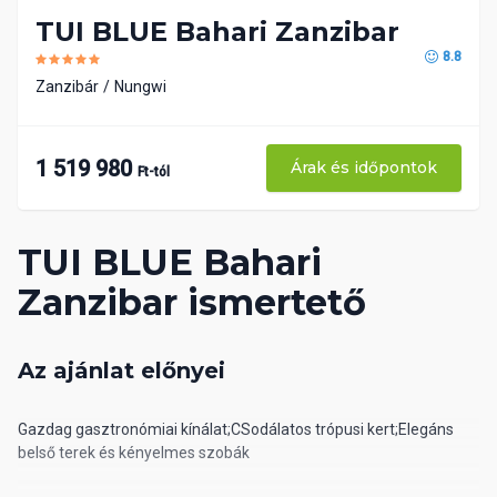
TUI BLUE Bahari Zanzibar
8.8
Zanzibár
Nungwi
1 519 980
Árak és időpontok
Ft-tól
TUI BLUE Bahari
Zanzibar ismertető
Az ajánlat előnyei
Gazdag gasztronómiai kínálat;CSodálatos trópusi kert;Elegáns
belső terek és kényelmes szobák