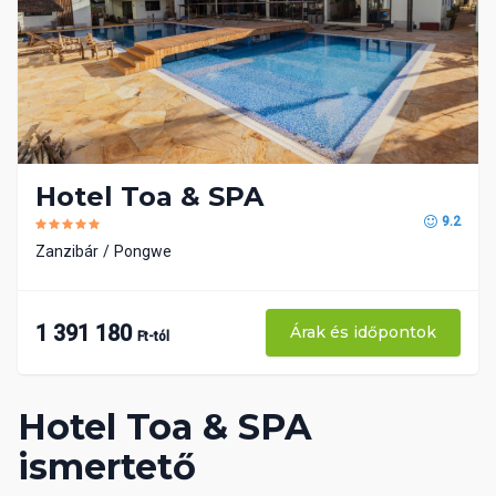
Hotel Toa & SPA
9.2
Zanzibár
Pongwe
1 391 180
Árak és időpontok
Ft-tól
Hotel Toa & SPA
ismertető