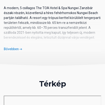
A modern, 5 csillagos The TOA Hotel & Spa Nungwi Zanzibár
északi részén, közvetlenül a híres fehérhomokos Nungwi Beach
partján található. A resort egy trópusi kerttel körülölelt tengerparti
területen fekszik, mindössze kb. 65 km-re a nemzetközi
repülőtértől, amely kb. 60–70 perces transzferidőt jelent. A
szálloda 2021-ben nyitotta meg kapuit, így teljesen új, modern
berendezéssel és elegáns, letisztult dizájnnal várja vendégeit.
Szálloda leírása
Bővebben
A The TOA Hotel & Spa egy butik stílusú, exkluzív resort,
összesen 86 szobával. A szálloda kis méretének köszönhetően
nyugodt, intimebb hangulatot kínál, ahol a luxus és a
természetközeliség találkozik. A belső terek világosak, modern
stílusúak, helyi kézműves részletekkel kiegészítve. A tengerpart
közvetlen elérése, a gondosan tervezett kert és a szálloda
Térkép
nyugodt környezete különösen vonzó párok és pihenni vágyó
vendégek számára.
Szolgáltatások
A vendégek kényelmét három szabadtéri édesvizű medence,