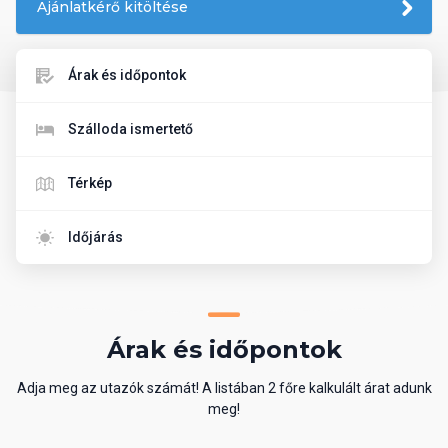
Ajánlatkérő kitöltése
Árak és időpontok
Szálloda ismertető
Térkép
Időjárás
Árak és időpontok
Adja meg az utazók számát! A listában 2 főre kalkulált árat adunk
meg!