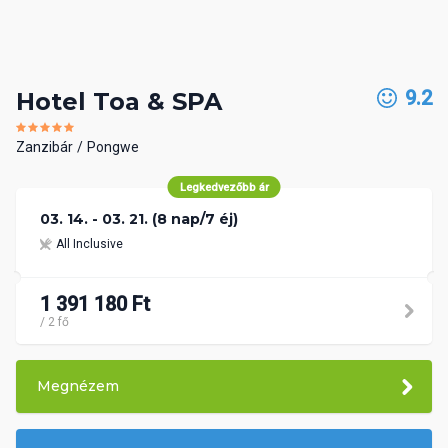
9.2
Hotel Toa & SPA
Zanzibár
Pongwe
Legkedvezőbb ár
03. 14. - 03. 21. (8 nap/7 éj)
All Inclusive
1 391 180 Ft
/ 2 fő
Megnézem