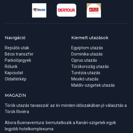
ellenében
Navigáció
Kiemelt utazások
Repülős utak
Egyiptom utazás
Bécsi transzfer
Dominika utazás
Parkolójegyek
Ciprus utazás
Rólunk
Törökország utazás
Kapcsolat
Tunézia utazás
Oldaltérkép
Mexikó utazás
Maldív-szigetek utazás
MAGAZIN
Török utazás tavasszal: az év minden időszakában jó választás a
Török Riviéra
Abora Buenaventura: bemutatkozik a Kanári-szigetek egyik
legjobb hotelkomplexuma