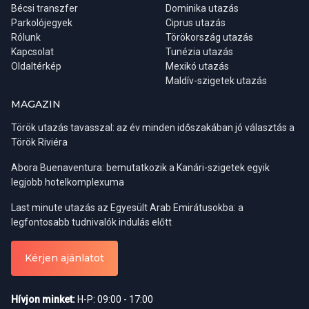
Bécsi transzfer
Dominika utazás
Parkolójegyek
Ciprus utazás
Rólunk
Törökország utazás
Kapcsolat
Tunézia utazás
Oldaltérkép
Mexikó utazás
Maldív-szigetek utazás
MAGAZIN
Török utazás tavasszal: az év minden időszakában jó választás a
Török Riviéra
Abora Buenaventura: bemutatkozik a Kanári-szigetek egyik
legjobb hotelkomplexuma
Last minute utazás az Egyesült Arab Emirátusokba: a
legfontosabb tudnivalók indulás előtt
Kérjen ajánlatot
Hívjon minket:
H-P: 09:00 - 17:00