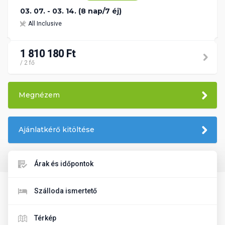
03. 07. - 03. 14. (8 nap/7 éj)
All Inclusive
1 810 180 Ft
/ 2 fő
Megnézem
Ajánlatkérő kitöltése
Árak és időpontok
Szálloda ismertető
Térkép