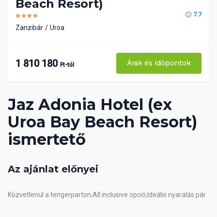
Beach Resort)
7.7
Zanzibár
Uroa
1 810 180
Árak és időpontok
Ft-tól
Jaz Adonia Hotel (ex
Uroa Bay Beach Resort)
ismertető
Az ajánlat előnyei
Közvetlenül a tengerparton;All inclusive opció;Ideális nyaralás pár