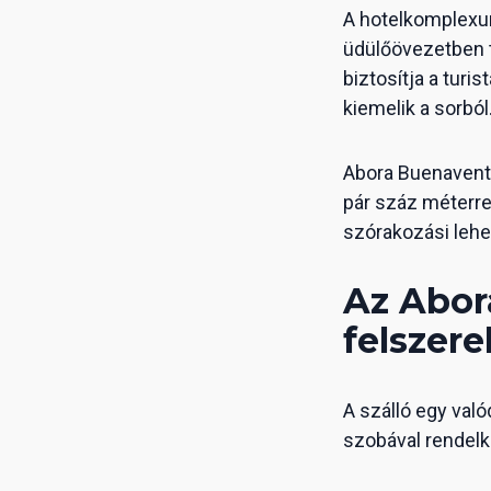
A hotelkomplexum
üdülőövezetben t
biztosítja a turi
kiemelik a sorból
Abora Buenaventu
pár száz méterre
szórakozási lehe
Az Abor
felszere
A szálló egy val
szobával rendelke