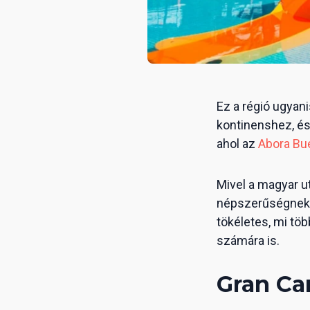
Ez a régió ugyani
kontinenshez, és
ahol az
Abora Bu
Mivel a magyar u
népszerűségnek ö
tökéletes, mi tö
számára is.
Gran Can