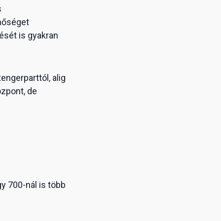
s
inőséget
vését is gyakran
ngerparttól, alig
özpont, de
y 700-nál is több