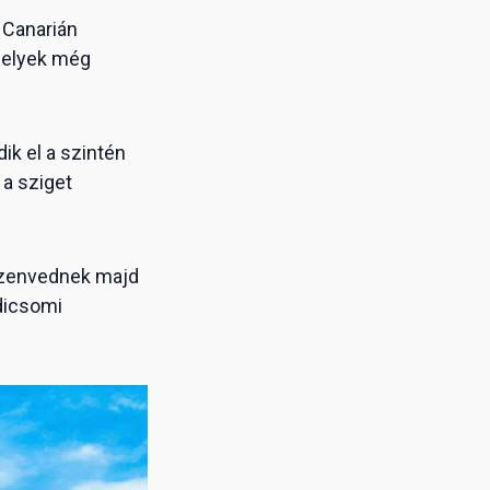
 Canarián
amelyek még
ik el a szintén
 a sziget
 szenvednek majd
dicsomi