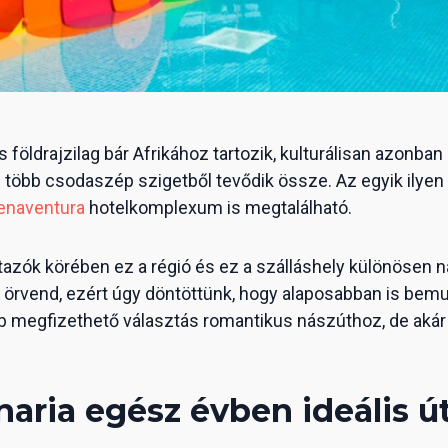
s földrajzilag bár Afrikához tartozik, kulturálisan azonban
 több csodaszép szigetből tevődik össze. Az egyik ilyen 
enaventura
hotelkomplexum is megtalálható.
tazók körében ez a régió és ez a szálláshely különösen 
rvend, ezért úgy döntöttünk, hogy alaposabban is bemut
bb megfizethető választás romantikus nászúthoz, de akár
aria egész évben ideális út