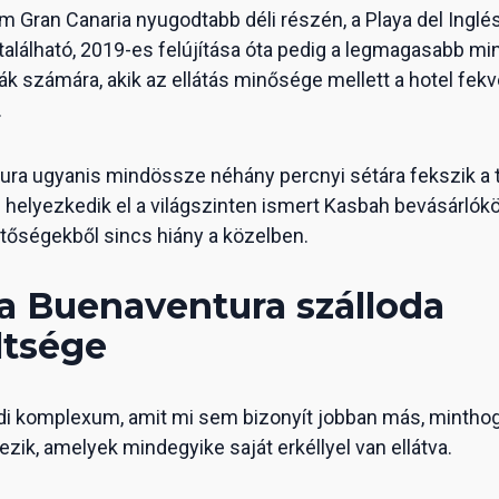
 Gran Canaria nyugodtabb déli részén, a Playa del Inglé
alálható, 2019-es felújítása óta pedig a legmagasabb m
sták számára, akik az ellátás minősége mellett a hotel fek
.
ra ugyanis mindössze néhány percnyi sétára fekszik a te
 helyezkedik el a világszinten ismert Kasbah bevásárlók
tőségekből sincs hiány a közelben.
a Buenaventura szálloda
ltsége
ódi komplexum, amit mi sem bizonyít jobban más, minthog
zik, amelyek mindegyike saját erkéllyel van ellátva.