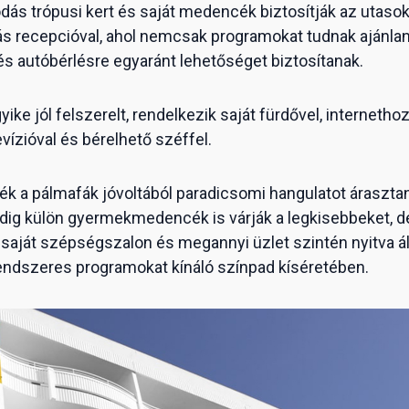
dás trópusi kert és saját medencék biztosítják az utaso
 recepcióval, ahol nemcsak programokat tudnak ajánlani 
és autóbérlésre egyaránt lehetőséget biztosítanak.
ke jól felszerelt, rendelkezik saját fürdővel, internetho
evízióval és bérelhető széffel.
ék a pálmafák jóvoltából paradicsomi hangulatot áraszta
ig külön gyermekmedencék is várják a legkisebbeket, d
saját szépségszalon és megannyi üzlet szintén nyitva áll
ndszeres programokat kínáló színpad kíséretében.