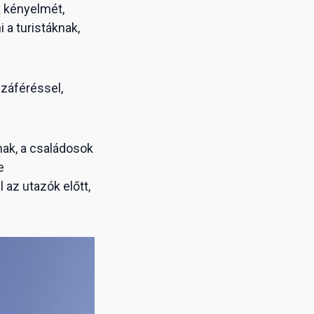
k kényelmét,
a turistáknak,
zzáféréssel,
nak, a családosok
e
 az utazók előtt,