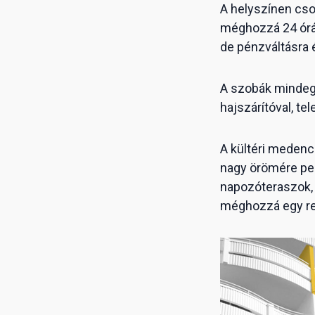
A helyszínen cso
méghozzá 24 órás
de pénzváltásra 
A szobák mindegyi
hajszárítóval, tel
A kültéri medenc
nagy örömére ped
napozóteraszok, 
méghozzá egy re