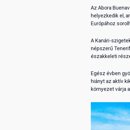
Az Abora Buenave
helyezkedik el, 
Európához sorolh
A Kanári-szigete
népszerű Tenerife
északkeleti részé
Egész évben gyön
hiányt az aktív 
környezet várja a