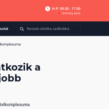
H-P: 09:00 - 17:00
Jelenleg zárva
solat
telkomplexuma
tkozik a
gjobb
hotelkomplexuma