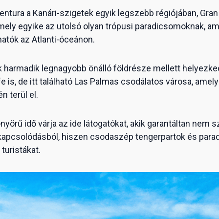
ntura a Kanári-szigetek egyik legszebb régiójában, Gran
amely egyike az utolsó olyan trópusi paradicsomoknak, 
atók az Atlanti-óceánon.
k harmadik legnagyobb önálló földrésze mellett helyezked
 is, de itt található Las Palmas csodálatos városa, amely
n terül el.
yörű idő várja az ide látogatókat, akik garantáltan nem
kikapcsolódásból, hiszen csodaszép tengerpartok és para
 turistákat.