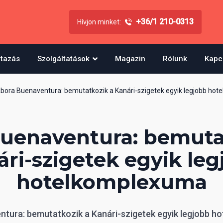
+36/1 210-0313
Hívjon minket:
utazás
Szolgáltatások
Magazin
Rólunk
Kapc
bora Buenaventura: bemutatkozik a Kanári-szigetek egyik legjobb ho
uenaventura: bemuta
ri-szigetek egyik le
hotelkomplexuma
tura: bemutatkozik a Kanári-szigetek egyik legjobb 