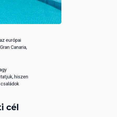
 az európai
Gran Canaria,
nagy
atjuk, hiszen
 családok
i cél