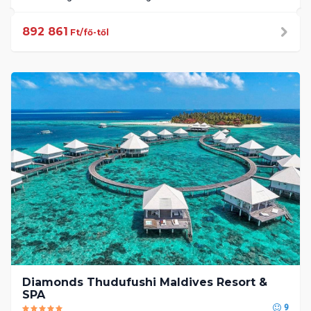
892 861
Ft/fő-től
Diamonds Thudufushi Maldives Resort &
SPA
9