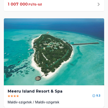
1 007 000
Ft/fő-től
Meeru Island Resort & Spa
9.3
Maldív-szigetek
Maldív-szigetek