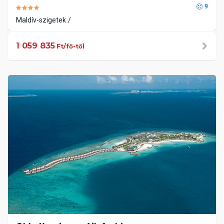
9
Maldív-szigetek
1 059 835
Ft/fő-től