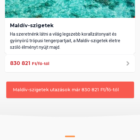
Maldív-szigetek
Ha szeretnénk látni a világ legszebb korallzátonyait és
gyönyörű trópusi tengerpartjait, a Maldív-szigetek életre
szóló élményt nyújt majd.
830 821
Ft/fő-től
Maldív-szigetek utazások már 830 821 Ft/fő-től