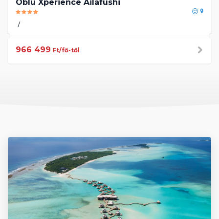
Oblu Xperience Ailafushi
9
966 499
Ft/fő-től