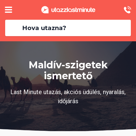
Hova utazna?
Maldív-szigetek
ismertető
Last Minute utazás, akciós üdülés, nyaralás,
időjárás