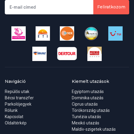
Feliratkozom
Mennyibe kerül egy Maldív-szigeteki utazási csomag?
A Maldív-szigeteki utazási csomagok 400.000 Ft-tól kezdődnek. A
Maldív-szigeteki csomagok széles választéka közül válogathat,
amelyek magukban foglalják a járatokat, a szállodákat, a
városnézést és még sok minden mást. Összeállíthatja az utazást
úgy, hogy egy hosszabb nyaralás érdekében kevesebb éjszakát
tölt el itt, az Ön által vágyott nyaralástól függően.
Melyek a Maldív-szigeteki túracsomag leginkább ajánlott
állomásai?
Navigáció
Kiemelt utazások
Repülős utak
Egyiptom utazás
Maldív-szigeteki útja során lehetséges úticélok lehetnek Male,
Bécsi transzfer
Dominika utazás
Feydhoo, Hulhumale-sziget, Utheemu, Maafushi és még sok
Parkolójegyek
Ciprus utazás
egyéb hely. A leghíresebb tengerpartok közé tartozik a
Rólunk
Törökország utazás
Hulhumale, a Vabbinfaru Island, a Fulhadhoo Beach, a Sun Island
Kapcsolat
Tunézia utazás
Beach és a Dhigurah Beach. A kívánt nyaralás típusától függően
Oldaltérkép
Mexikó utazás
érdemes meglátogatni ezeket a helyeket.
Maldív-szigetek utazás