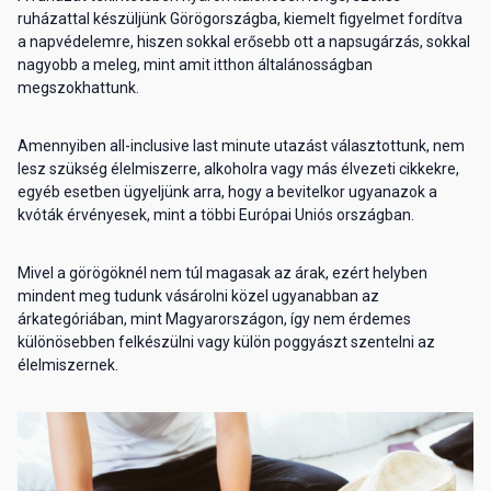
ruházattal készüljünk Görögországba, kiemelt figyelmet fordítva
a napvédelemre, hiszen sokkal erősebb ott a napsugárzás, sokkal
nagyobb a meleg, mint amit itthon általánosságban
megszokhattunk.
Amennyiben all-inclusive last minute utazást választottunk, nem
lesz szükség élelmiszerre, alkoholra vagy más élvezeti cikkekre,
egyéb esetben ügyeljünk arra, hogy a bevitelkor ugyanazok a
kvóták érvényesek, mint a többi Európai Uniós országban.
Mivel a görögöknél nem túl magasak az árak, ezért helyben
mindent meg tudunk vásárolni közel ugyanabban az
árkategóriában, mint Magyarországon, így nem érdemes
különösebben felkészülni vagy külön poggyászt szentelni az
élelmiszernek.