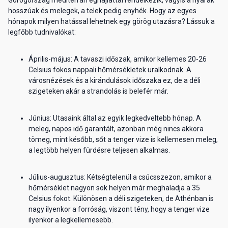
hosszúak és melegek, a telek pedig enyhék. Hogy az egyes
hónapok milyen hatással lehetnek egy görög utazásra? Lássuk a
legfőbb tudnivalókat:
Április-május: A tavaszi időszak, amikor kellemes 20-26
Celsius fokos nappali hőmérsékletek uralkodnak. A
városnézések és a kirándulások időszaka ez, de a déli
szigeteken akár a strandolás is belefér már.
Június: Utasaink által az egyik legkedveltebb hónap. A
meleg, napos idő garantált, azonban még nincs akkora
tömeg, mint később, sőt a tenger vize is kellemesen meleg,
a legtöbb helyen fürdésre teljesen alkalmas.
Július-augusztus: Kétségtelenül a csúcsszezon, amikor a
hőmérséklet nagyon sok helyen már meghaladja a 35
Celsius fokot. Különösen a déli szigeteken, de Athénban is
nagy ilyenkor a forróság, viszont tény, hogy a tenger vize
ilyenkor a legkellemesebb.