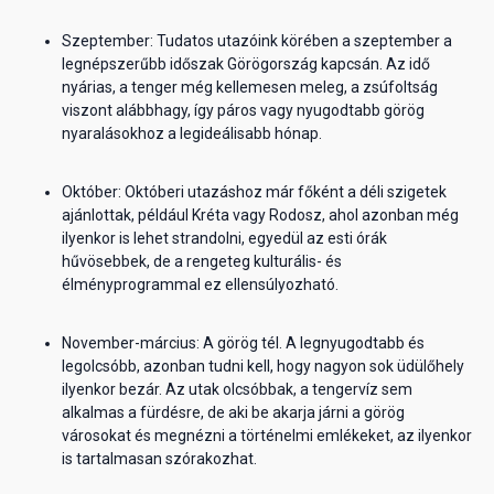
Szeptember: Tudatos utazóink körében a szeptember a
legnépszerűbb időszak Görögország kapcsán. Az idő
nyárias, a tenger még kellemesen meleg, a zsúfoltság
viszont alábbhagy, így páros vagy nyugodtabb görög
nyaralásokhoz a legideálisabb hónap.
Október: Októberi utazáshoz már főként a déli szigetek
ajánlottak, például Kréta vagy Rodosz, ahol azonban még
ilyenkor is lehet strandolni, egyedül az esti órák
hűvösebbek, de a rengeteg kulturális- és
élményprogrammal ez ellensúlyozható.
November-március: A görög tél. A legnyugodtabb és
legolcsóbb, azonban tudni kell, hogy nagyon sok üdülőhely
ilyenkor bezár. Az utak olcsóbbak, a tengervíz sem
alkalmas a fürdésre, de aki be akarja járni a görög
városokat és megnézni a történelmi emlékeket, az ilyenkor
is tartalmasan szórakozhat.