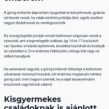
A görög emberek alapvetően nyugodtak és kényelmesek, gyakran
sértésnek veszik, ha valaki siettetni próbálja őket, egyéb esetben
nagyon illedelmesek és vendégszeretők.
Az ország legtöbb pontján emiatt különösen szigorúan veszik a
sziesztát, ami a legmelegebb órákban, így 14 és 17 óra között
van. Ilyenkor a helyiek lepihennek, árnyékba húzódnak és bezárják
az üzleteiket is. Erre érdemes felkészülni, nehogy étel vagy víz
nélkül maradjunk.
Ha udvariasok vagyunk, a görög emberek többsége is különösen
udvariasan viszonyul hozzánk, sőt érdemes megtanulni néhány
görög szót, mert nagyon szeretik, ha a saját anyanyelvükön
köszönünk vagy kérünk valamit.
Kisgyermekes
családoknak is ajánlott