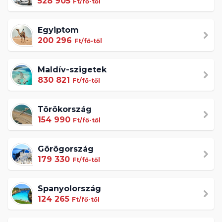
528 905
Ft/fő-től
Egyiptom
200 296
Ft/fő-től
Maldív-szigetek
830 821
Ft/fő-től
Törökország
154 990
Ft/fő-től
Görögország
179 330
Ft/fő-től
Spanyolország
124 265
Ft/fő-től