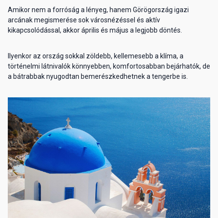
Amikor nem a forróság a lényeg, hanem Görögország igazi
arcának megismerése sok városnézéssel és aktív
kikapcsolódással, akkor április és május a legjobb döntés.
Ilyenkor az ország sokkal zöldebb, kellemesebb a klíma, a
történelmi látnivalók könnyebben, komfortosabban bejárhatók, de
a bátrabbak nyugodtan bemerészkedhetnek a tengerbe is.