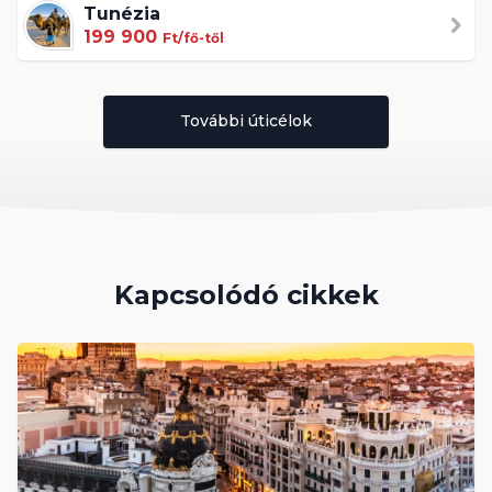
Tunézia
199 900
Ft/fő-től
További úticélok
Kapcsolódó cikkek