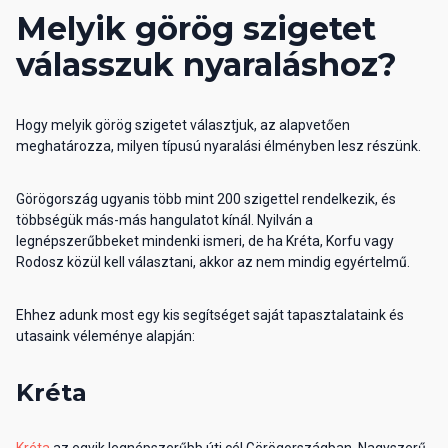
Melyik görög szigetet
válasszuk nyaraláshoz?
Hogy melyik görög szigetet választjuk, az alapvetően
meghatározza, milyen típusú nyaralási élményben lesz részünk.
Görögország ugyanis több mint 200 szigettel rendelkezik, és
többségük más-más hangulatot kínál. Nyilván a
legnépszerűbbeket mindenki ismeri, de ha Kréta, Korfu vagy
Rodosz közül kell választani, akkor az nem mindig egyértelmű.
Ehhez adunk most egy kis segítséget saját tapasztalataink és
utasaink véleménye alapján:
Kréta
Kréta
az egyik legnépszerűbb úti cél Görögországban. Nagyszerű