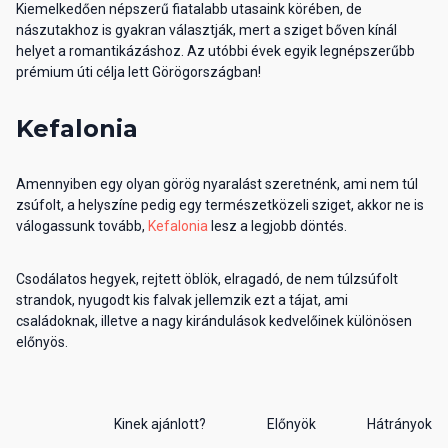
Kiemelkedően népszerű fiatalabb utasaink körében, de
nászutakhoz is gyakran választják, mert a sziget bőven kínál
helyet a romantikázáshoz. Az utóbbi évek egyik legnépszerűbb
prémium úti célja lett Görögországban!
Kefalonia
Amennyiben egy olyan görög nyaralást szeretnénk, ami nem túl
zsúfolt, a helyszíne pedig egy természetközeli sziget, akkor ne is
válogassunk tovább,
Kefalonia
lesz a legjobb döntés.
Csodálatos hegyek, rejtett öblök, elragadó, de nem túlzsúfolt
strandok, nyugodt kis falvak jellemzik ezt a tájat, ami
családoknak, illetve a nagy kirándulások kedvelőinek különösen
előnyös.
Kinek ajánlott?
Előnyök
Hátrányok