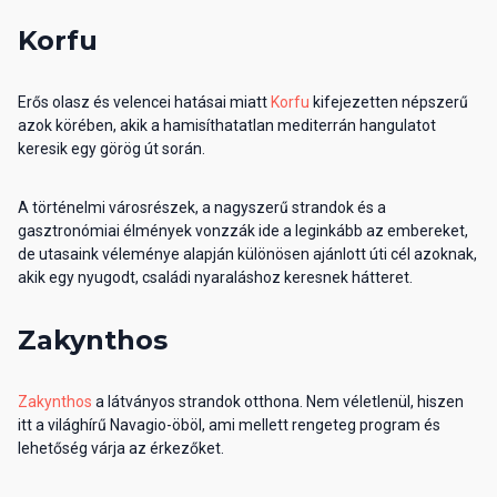
Korfu
Erős olasz és velencei hatásai miatt
Korfu
kifejezetten népszerű
azok körében, akik a hamisíthatatlan mediterrán hangulatot
keresik egy görög út során.
A történelmi városrészek, a nagyszerű strandok és a
gasztronómiai élmények vonzzák ide a leginkább az embereket,
de utasaink véleménye alapján különösen ajánlott úti cél azoknak,
akik egy nyugodt, családi nyaraláshoz keresnek hátteret.
Zakynthos
Zakynthos
a látványos strandok otthona. Nem véletlenül, hiszen
itt a világhírű Navagio-öböl, ami mellett rengeteg program és
lehetőség várja az érkezőket.