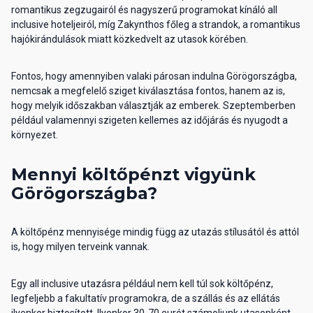
romantikus zegzugairól és nagyszerű programokat kínáló all
inclusive hoteljeiról, míg Zakynthos főleg a strandok, a romantikus
hajókirándulások miatt közkedvelt az utasok körében.
Fontos, hogy amennyiben valaki párosan indulna Görögországba,
nemcsak a megfelelő sziget kiválasztása fontos, hanem az is,
hogy melyik időszakban választják az emberek. Szeptemberben
például valamennyi szigeten kellemes az időjárás és nyugodt a
környezet.
Mennyi költőpénzt vigyünk
Görögországba?
A költőpénz mennyisége mindig függ az utazás stílusától és attól
is, hogy milyen terveink vannak.
Egy all inclusive utazásra például nem kell túl sok költőpénz,
legfeljebb a fakultatív programokra, de a szállás és az ellátás
ilyenkor biztosított. Ilyenkor 30-70 eurót számoljunk utasonként