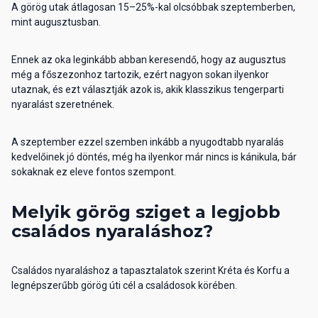
A görög utak átlagosan 15–25%-kal olcsóbbak szeptemberben,
mint augusztusban.
Ennek az oka leginkább abban keresendő, hogy az augusztus
még a főszezonhoz tartozik, ezért nagyon sokan ilyenkor
utaznak, és ezt választják azok is, akik klasszikus tengerparti
nyaralást szeretnének.
A szeptember ezzel szemben inkább a nyugodtabb nyaralás
kedvelőinek jó döntés, még ha ilyenkor már nincs is kánikula, bár
sokaknak ez eleve fontos szempont.
Melyik görög sziget a legjobb
családos nyaraláshoz?
Családos nyaraláshoz a tapasztalatok szerint Kréta és Korfu a
legnépszerűbb görög úti cél a családosok körében.