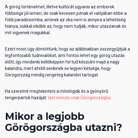
A görög történelmet, illetve kultúrát ugyanis az emberek
többsége jól ismeri, de csak kevesen jutnak el valójában ebbe a
földi paradicsomba, aminek az oka nem is annyira a lehetőség
hiánya, sokkal inkább az, hogy nem tudják, mikor utazzanak és
mit vigyenek magukkal.
Ezért most úgy döntöttünk, hogy az alábbiakban összegyűjtjük a
legfontosabb tudnivalókat, ami fontos lehet egy görög utazás
előtt, így mindenki kellőképpen fel tud készülni majd a nagy
kalandra, mert afelől senkinek se legyen kétsége, hogy
Görögország mindig rengeteg kalandot tartogat.
Ha szeretné megtekinteni a mitológiák és a gyönyörű
tengerpartok hazáját:
last minute utak Görögországba
.
Mikor a legjobb
Görögországba utazni?