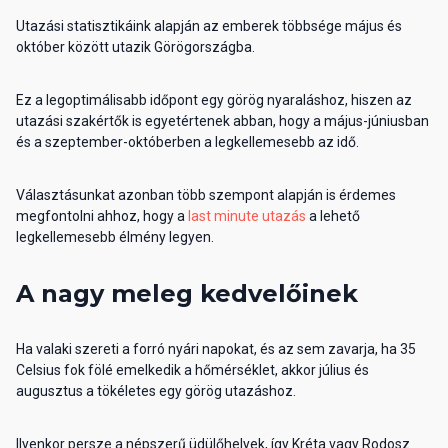
Utazási statisztikáink alapján az emberek többsége május és
október között utazik Görögországba.
Ez a legoptimálisabb időpont egy görög nyaraláshoz, hiszen az
utazási szakértők is egyetértenek abban, hogy a május-júniusban
és a szeptember-októberben a legkellemesebb az idő.
Választásunkat azonban több szempont alapján is érdemes
megfontolni ahhoz, hogy a
last minute utazás
a lehető
legkellemesebb élmény legyen.
A nagy meleg kedvelőinek
Ha valaki szereti a forró nyári napokat, és az sem zavarja, ha 35
Celsius fok fölé emelkedik a hőmérséklet, akkor július és
augusztus a tökéletes egy görög utazáshoz.
Ilyenkor persze a népszerű üdülőhelyek, így Kréta vagy Rodosz