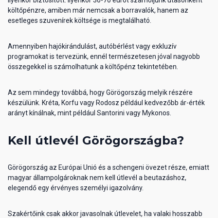
költőpénzre, amiben már nemcsak a borravalók, hanem az
esetleges szuvenírek költsége is megtalálható.
Amennyiben hajókirándulást, autóbérlést vagy exkluzív
programokat is tervezünk, ennél természetesen jóval nagyobb
összegekkel is számolhatunk a költőpénz tekintetében.
Az sem mindegy továbbá, hogy Görögország melyik részére
készülünk. Kréta, Korfu vagy Rodosz például kedvezőbb ár-érték
arányt kínálnak, mint például Santorini vagy Mykonos.
Kell útlevél Görögországba?
Görögország az Európai Unió és a schengeni övezet része, emiatt
magyar állampolgároknak nem kell útlevél a beutazáshoz,
elegendő egy érvényes személyi igazolvány.
Szakértőink csak akkor javasolnak útlevelet, ha valaki hosszabb