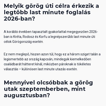
Melyik görög úti célra érkezik a
legtöbb last minute foglalás
2026-ban?
A korábbi években tapasztalt gyakorlattal megegyezően 2026-
ban is Kréta, Rodosz és Korfu a legnépszerűbb last minute úti
célok Görögország esetén.
Ez nem meglepő, hiszen azon túl, hogy ez a három sziget talán a
legismertebb az ország kapcsán, mindegyik kiemelkedően
családbarát hátteret kínál, miközben pároknak is tökéletes
választás – különösen last minute utazás esetén.
Mennyivel olcsóbbak a görög
utak szeptemberben, mint
augusztusban?