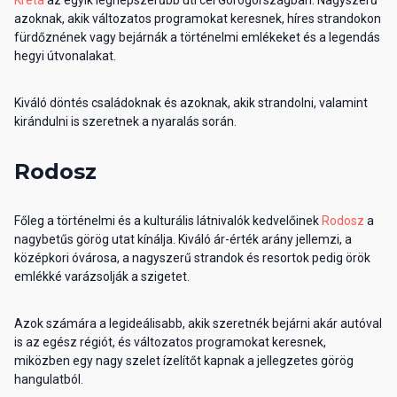
azoknak, akik változatos programokat keresnek, híres strandokon
fürdőznének vagy bejárnák a történelmi emlékeket és a legendás
hegyi útvonalakat.
Kiváló döntés családoknak és azoknak, akik strandolni, valamint
kirándulni is szeretnek a nyaralás során.
Rodosz
Főleg a történelmi és a kulturális látnivalók kedvelőinek
Rodosz
a
nagybetűs görög utat kínálja. Kiváló ár-érték arány jellemzi, a
középkori óvárosa, a nagyszerű strandok és resortok pedig örök
emlékké varázsolják a szigetet.
Azok számára a legideálisabb, akik szeretnék bejárni akár autóval
is az egész régiót, és változatos programokat keresnek,
miközben egy nagy szelet ízelítőt kapnak a jellegzetes görög
hangulatból.