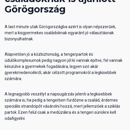
Görögország
A last minute utak Görögországba azért is olyan népszerűek,
mert a kisgyermekes családoknak egyaránt jó választásnak
bizonyulhatnak.
Alapvetően jó a közbiztonság, a tengerpartok és
üdülőkomplexumok pedig nagyon jól ki vannak építve, fel vannak
készülve a gyermekek fogadására, legyen szó akár
gyerekmedencékről, akár célzott programokról a legkisebbek
számára.
A legnagyobb veszélyt a napsugárzás jelenti a legkisebbek
számára is, ha pedig a tengerben fürdőzne a család, érdemes
speciális strandcipőt vásárolni hozzá, mert jellemzőek a sziklás
partok. Ezen felül csak a medúzákra és a tengeri sünökre kell
odafigyelni.