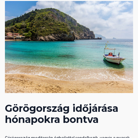
Görögország időjárása
hónapokra bontva
Görögország mediterrán éghajlattal rendelkezik, vagyis a nyarak