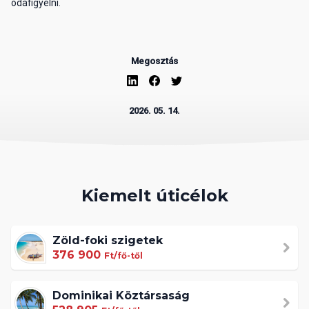
odafigyelni.
Megosztás
2026. 05. 14.
Kiemelt úticélok
Zöld-foki szigetek
376 900
Ft/fő-től
Dominikai Köztársaság