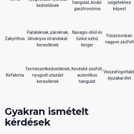
hangulat, kiváló
szigetekhez
kedvelőinek
gasztronómia
képest
Fiataloknak, pároknak,
Navagio-öböl és
Főszezonban
Zakynthos
látványos strandokat
türkiz színű
nagyon zsúfolt
keresőknek
tenger
Természetkedvelőknek,
Kevésbé zsúfolt,
Visszafogottab
Kefalonia
nyugodt utazást
autentikus
éjszakai élet
keresőknek
hangulat
Gyakran ismételt
kérdések