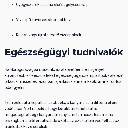
Gyógyszerek és alap elsősegélycsomag
Vízi cipő kavicsos strandokhoz
Kulacs vagy újratölthető vizespalack
Egészségügyi tudnivalók
Ha Görögországba utazunk, az alapvetően nem igényel
különösebb előkészületeket egészségügyi szempontból, kötelező
oltások nincsenek, azonban ajánlások annál inkább, amire fontos
odafigyelni.
Ilyen például a hepatitis, a rubeola, a kanyaró és a diftéria elleni
védőoltás. Volt rá példa, hogy korábban turistákat is
megbetegített egy kanyarójárvány, ami természetesen más
országban is előfordulhat, de azóta az ezek elleni védőoltást az
ajánlottak közé sorolják.