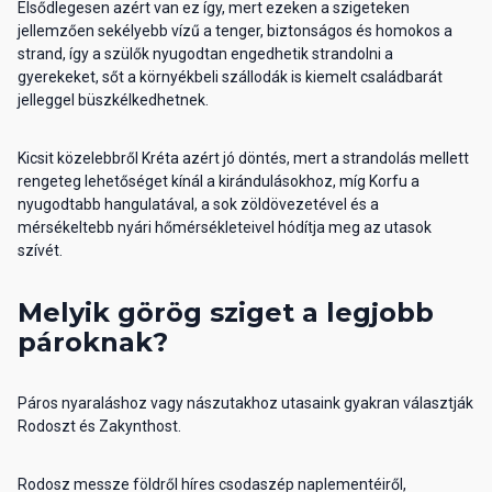
Elsődlegesen azért van ez így, mert ezeken a szigeteken
jellemzően sekélyebb vízű a tenger, biztonságos és homokos a
strand, így a szülők nyugodtan engedhetik strandolni a
gyerekeket, sőt a környékbeli szállodák is kiemelt családbarát
jelleggel büszkélkedhetnek.
Kicsit közelebbről Kréta azért jó döntés, mert a strandolás mellett
rengeteg lehetőséget kínál a kirándulásokhoz, míg Korfu a
nyugodtabb hangulatával, a sok zöldövezetével és a
mérsékeltebb nyári hőmérsékleteivel hódítja meg az utasok
szívét.
Melyik görög sziget a legjobb
pároknak?
Páros nyaraláshoz vagy nászutakhoz utasaink gyakran választják
Rodoszt és Zakynthost.
Rodosz messze földről híres csodaszép naplementéiről,