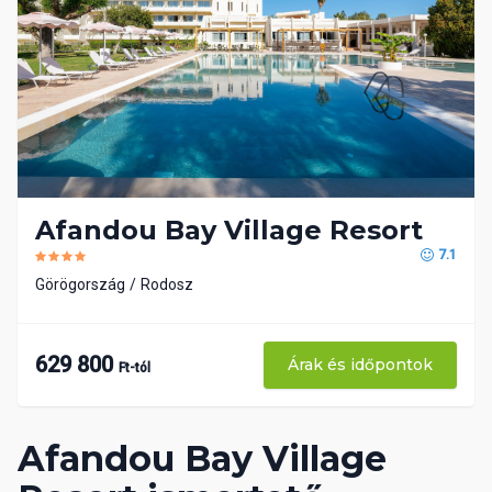
Afandou Bay Village Resort
7.1
Görögország
Rodosz
629 800
Árak és időpontok
Ft-tól
Afandou Bay Village