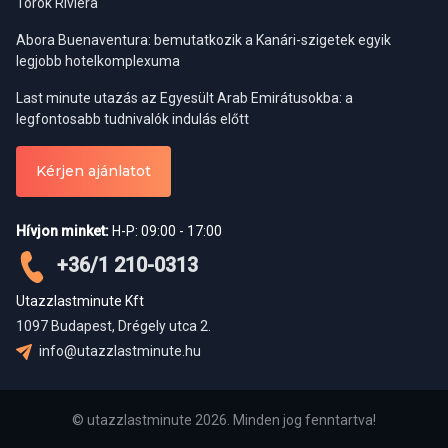
Török Riviéra
nyaralásnak és utazásnak. A görög felelősök is ebből adódóan
mindig találnak rá megoldást, hpo De mi a helyzet a biztonsággal?
Abora Buenaventura: bemutatkozik a Kanári-szigetek egyik
Görögország Európa egyik legbiztonságosabb országa, 100% -
legjobb hotelkomplexuma
ban biztonságban érezhetjük magunkat. A személyes holmikra
Last minute utazás az Egyesült Arab Emirátusokba: a
vonatkozó alapvető óvintézkedések megakadályozzák a kisebb
legfontosabb tudnivalók indulás előtt
lopásokat, amelyek igy igen ritkák. A szórakoztató negyedekben
késő este pedig a mámoros magyar turisták valószínűleg
nagyobb veszélyt jelentenek, mint bármi más Görögországban.
Kérjen ajánlatot
Hívjon minket:
H-P: 09:00 - 17:00
Privát szféra, bővülő utazási
ajánlatok
+36/1 210-0313
Utazzlastminute Kft
Privát szféra, bővülő utazási ajánlatok
1097 Budapest, Drégely utca 2.
info@utazzlastminute.hu
Találd meg hazánkhoz talán a legközelebbi privát paradicsomi
üdülőhelyeket, halljuk hangzatosan nap, mint nap! Mára
szerencsére ez már nemcsak utazási ajánlat, hanem
© utazzlastminute 2026. Minden jog fenntartva!
megvalósítható utazási álom.