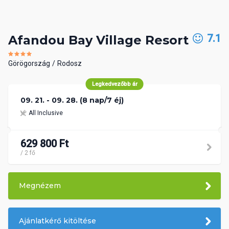
7.1
Afandou Bay Village Resort
Görögország
Rodosz
Legkedvezőbb ár
09. 21. - 09. 28. (8 nap/7 éj)
All Inclusive
629 800 Ft
/ 2 fő
Megnézem
Ajánlatkérő kitöltése