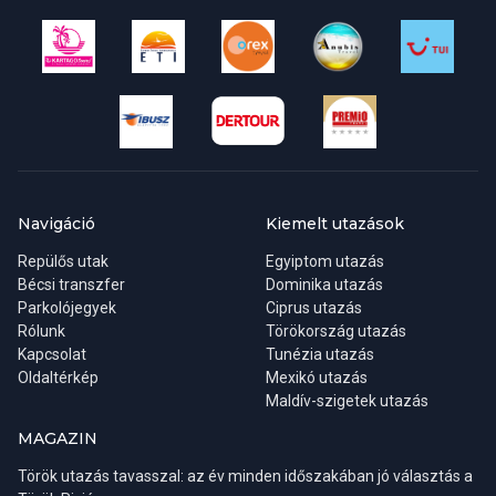
érdemes macskaköves utcákon.
Navigáció
Kiemelt utazások
Repülős utak
Egyiptom utazás
Bécsi transzfer
Dominika utazás
Parkolójegyek
Ciprus utazás
Rólunk
Törökország utazás
Kapcsolat
Tunézia utazás
Oldaltérkép
Mexikó utazás
Biztonságos európai paradicsom és a görög vendégszeretet
Maldív-szigetek utazás
MAGAZIN
Utazási céljaink között elsődleges mindig, hogy családunkkal,
barátunkkal biztonságban, minél kellemesebb környezetben,
Török utazás tavasszal: az év minden időszakában jó választás a
privátszféránkat megőrizve tudjunk kikapcsolódni. Ezért hívják