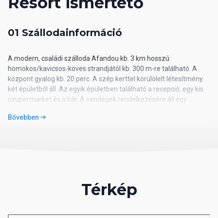
Resort ismertető
01 Szállodainformáció
A modern, családi szálloda Afandou kb. 3 km hosszú
homokos/kavicsos-köves strandjától kb. 300 m-re található. A
központ gyalog kb. 20 perc. A szép kerttel körülölelt létesítmény
két épületből áll. Az egyik épületben található a recepció, egy kis
szupermarket és a bár. A vendégek rendelkezésére áll egy
medence, gyermekmedence, tenisz- és röplabdapálya, valamint
Bővebben
számos sportolási lehetőségek. Kb. 2 km-re egy goldpálya
található. Azon utasainknak ajánljuk, akik kellemes és csendes
környezetben, barátságos légkörben szeretnék eltölteni a
nyaralásukat, ugyanakkor fontos számukra a központ közelsége
is.
Térkép
02 Szálloda távolsága
távolság a tengerparttól: kb. 200 m