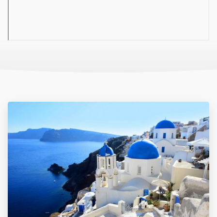
04 Szálloda felszereltsége
hall recepcióval
büféétterem
bár
kis szupermarket
Wi-Fi a hallban ingyenesen
internetsarok térítés ellenében
TV-szoba
medence (napozóterasz, napágyak és napernyők
ingyenesen)
pool-bár
gyermekmedence
játszótér
miniklub
05 Tengerpart