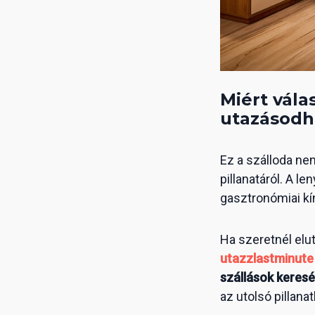
Miért vála
utazásodh
Ez a szálloda ne
pillanatáról. A l
gasztronómiai kí
Ha szeretnél elu
utazzlastminute
szállások keres
az utolsó pillana