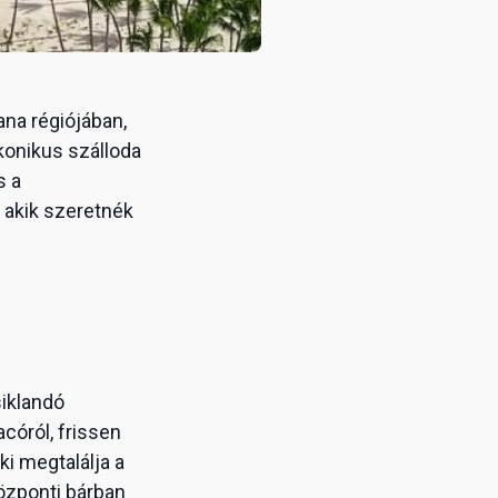
ana régiójában,
konikus szálloda
s a
 akik szeretnék
siklandó
córól, frissen
ki megtalálja a
központi bárban