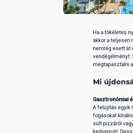
Ha a tökéletes n
akkor a teljesen
nemrég esett át e
vendégélményt. I
megtapasztalni a
Mi újdons
Gasztronómiai é
A felújítás egyik
fogásokat kínálna
sült pizzáról vag
kedvencét. Dessze