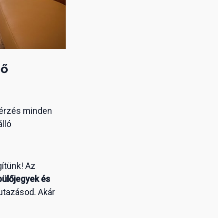
ző
etérzés minden
lló
gítünk! Az
pülőjegyek és
utazásod. Akár