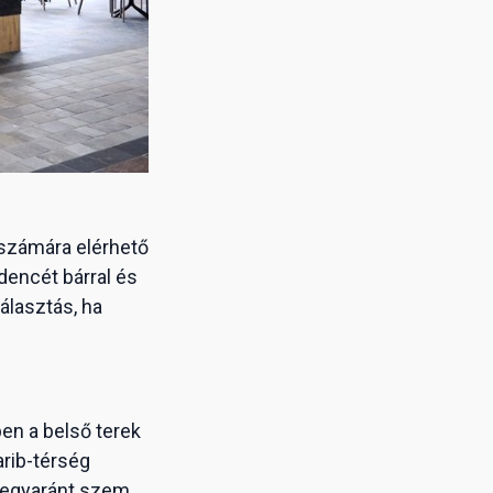
 számára elérhető
dencét bárral és
választás, ha
ben a belső terek
arib-térség
t egyaránt szem