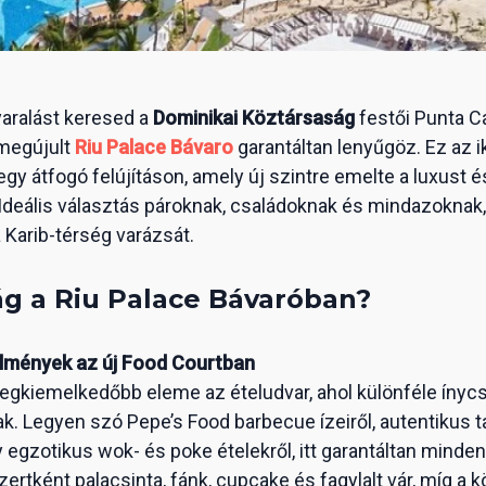
yaralást keresed a
Dominikai Köztársaság
festői Punta C
 megújult
Riu Palace Bávaro
garantáltan lenyűgöz. Ez az i
gy átfogó felújításon, amely új szintre emelte a luxust é
deális választás pároknak, családoknak és mindazoknak,
 Karib-térség varázsát.
ág a Riu Palace Bávaróban?
lmények az új Food Courtban
 legkiemelkedőbb eleme az ételudvar, ahol különféle ínyc
k. Legyen szó Pepe’s Food barbecue ízeiről, autentikus ta
y egzotikus wok- és poke ételekről, itt garantáltan minden
rtként palacsinta, fánk, cupcake és fagylalt vár, míg a 