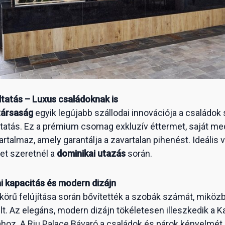
áltatás – Luxus családoknak is
társaság
egyik legújabb szállodai innovációja a családok
áltatás. Ez a prémium csomag exkluzív éttermet, saját me
artalmaz, amely garantálja a zavartalan pihenést. Ideális 
et szeretnél a
dominikai utazás
során.
ai kapacitás és modern dizájn
 körű felújítása során bővítették a szobák számát, miköz
lt. Az elegáns, modern dizájn tökéletesen illeszkedik a K
ához. A Riu Palace Bávaró a családok és párok kényelmé