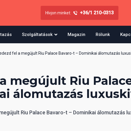
+36/1 210-0313
Hívjon minket:
utazás
Szolgáltatások
Magazin
Rólunk
Kapc
edezd fel a megújult Riu Palace Bavaro-t – Dominikai álomutazás luxusk
 a megújult Riu Palace
i álomutazás luxuski
megújult Riu Palace Bavaro-t – Dominikai álomutazás lu