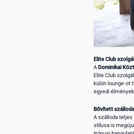
Elite Club szolg
A
Dominikai Köz
Elite Club szolg
külön lounge-ot t
egyedi élmények
Bővített szállod
A szálloda teljes
stílusa is megúju
trópusi hangulat