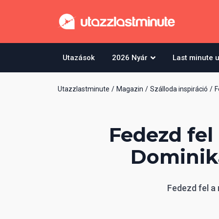
Utazások
2026 Nyár
Last minute 
Utazzlastminute
Magazin
Szálloda inspiráció
F
Fedezd fel
Dominika
Fedezd fel a 