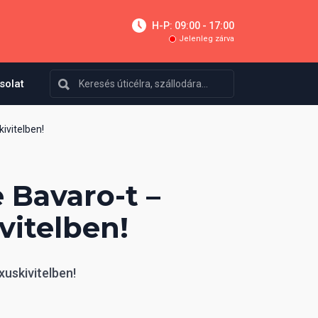
H-P: 09:00 - 17:00
Jelenleg zárva
solat
ivitelben!
 Bavaro-t –
vitelben!
xuskivitelben!