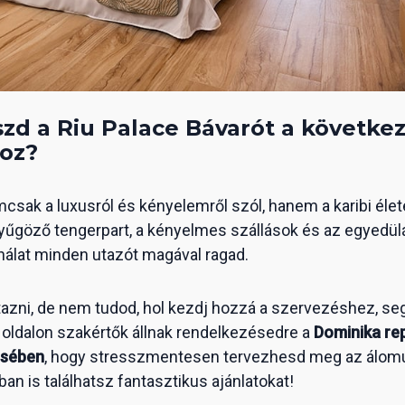
szd a Riu Palace Bávarót a követke
oz?
mcsak a luxusról és kényelemről szól, hanem a karibi él
enyűgöző tengerpart, a kényelmes szállások és az egyedülá
nálat minden utazót magával ragad.
tazni, de nem tudod, hol kezdj hozzá a szervezéshez, se
oldalon szakértők állnak rendelkezésedre a
Dominika re
ésében
, hogy stresszmentesen tervezhesd meg az álom
tban is találhatsz fantasztikus ajánlatokat!