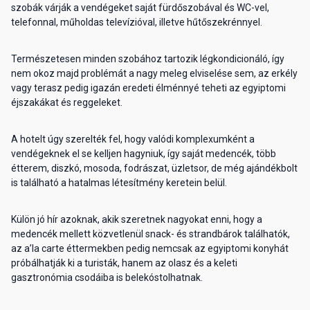
szobák várják a vendégeket saját fürdőszobával és WC-vel,
telefonnal, műholdas televízióval, illetve hűtőszekrénnyel.
Természetesen minden szobához tartozik légkondicionáló, így
nem okoz majd problémát a nagy meleg elviselése sem, az erkély
vagy terasz pedig igazán eredeti élménnyé teheti az egyiptomi
éjszakákat és reggeleket.
A hotelt úgy szerelték fel, hogy valódi komplexumként a
vendégeknek el se kelljen hagyniuk, így saját medencék, több
étterem, diszkó, mosoda, fodrászat, üzletsor, de még ajándékbolt
is található a hatalmas létesítmény keretein belül.
Külön jó hír azoknak, akik szeretnek nagyokat enni, hogy a
medencék mellett közvetlenül snack- és strandbárok találhatók,
az a’la carte éttermekben pedig nemcsak az egyiptomi konyhát
próbálhatják ki a turisták, hanem az olasz és a keleti
gasztronómia csodáiba is belekóstolhatnak.