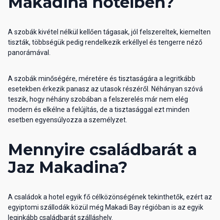
Makadina hotelben?
A szobák kivétel nélkül kellően tágasak, jól felszereltek, kiemelten
tiszták, többségük pedig rendelkezik erkéllyel és tengerre néző
panorámával.
A szobák minőségére, méretére és tisztaságára a legritkább
esetekben érkezik panasz az utasok részéről. Néhányan szóvá
teszik, hogy néhány szobában a felszerelés már nem elég
modern és elkélne a felújítás, de a tisztasággal ezt minden
esetben egyensúlyozza a személyzet.
Mennyire családbarát a
Jaz Makadina?
A családok a hotel egyik fő célközönségének tekinthetők, ezért az
egyiptomi szállodák közül még Makadi Bay régióban is az egyik
leginkább családbarát szálláshely.