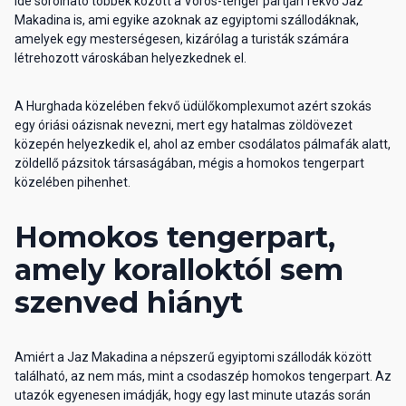
Ide sorolható többek között a Vörös-tenger partján fekvő Jaz
Makadina is, ami egyike azoknak az egyiptomi szállodáknak,
amelyek egy mesterségesen, kizárólag a turisták számára
létrehozott városkában helyezkednek el.
A Hurghada közelében fekvő üdülőkomplexumot azért szokás
egy óriási oázisnak nevezni, mert egy hatalmas zöldövezet
közepén helyezkedik el, ahol az ember csodálatos pálmafák alatt,
zöldellő pázsitok társaságában, mégis a homokos tengerpart
közelében pihenhet.
Homokos tengerpart,
amely koralloktól sem
szenved hiányt
Amiért a Jaz Makadina a népszerű egyiptomi szállodák között
található, az nem más, mint a csodaszép homokos tengerpart. Az
utazók egyenesen imádják, hogy egy last minute utazás során