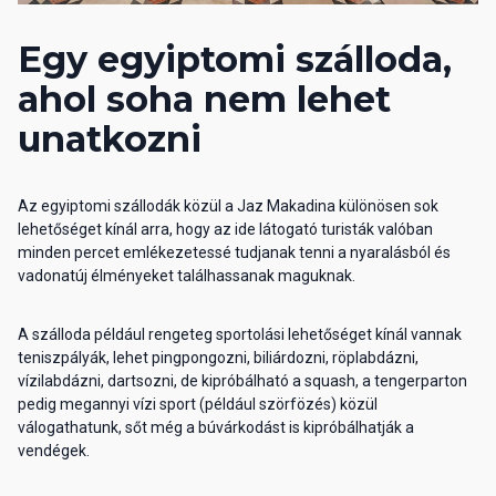
Egy egyiptomi szálloda,
ahol soha nem lehet
unatkozni
Az egyiptomi szállodák közül a Jaz Makadina különösen sok
lehetőséget kínál arra, hogy az ide látogató turisták valóban
minden percet emlékezetessé tudjanak tenni a nyaralásból és
vadonatúj élményeket találhassanak maguknak.
A szálloda például rengeteg sportolási lehetőséget kínál vannak
teniszpályák, lehet pingpongozni, biliárdozni, röplabdázni,
vízilabdázni, dartsozni, de kipróbálható a squash, a tengerparton
pedig megannyi vízi sport (például szörfözés) közül
válogathatunk, sőt még a búvárkodást is kipróbálhatják a
vendégek.