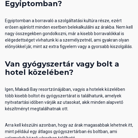
Egyiptomban?
Egyiptomban a borravaló a szolgáltatási kultúra része, ezért
erősen ajánlott minden esetben belekalkulálni az árakba. Nem kell
nagy összegekben gondolkozni, már a kisebb borravalókkal is
elégedettséget vívhatunk ki a személyzetnél, ami gyakran olyan
előnyökkel jár, mint az extra figyelem vagy a gyorsabb kiszolgálás.
Van gyógyszertár vagy bolt a
hotel közelében?
Igen, Makadi Bay resortzónájában, vagyis a hotelek közelében
több kisebb boltot és gyógyszertárat is találhatunk, amelyek
nyitvatartási időben várják az utasokat, akik minden alapvető
készítményt megtalálhatnak ott.
Arra kell készülni azonban, hogy az árak magasabbak lehetnek itt,
mint például egy átlagos gyógyszertárban és boltban, ami
valamelyik közeli városban található.