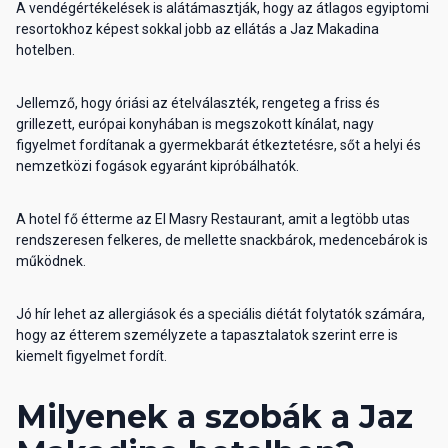
A vendégértékelések is alátámasztják, hogy az átlagos egyiptomi
resortokhoz képest sokkal jobb az ellátás a Jaz Makadina
hotelben.
Jellemző, hogy óriási az ételválaszték, rengeteg a friss és
grillezett, európai konyhában is megszokott kínálat, nagy
figyelmet fordítanak a gyermekbarát étkeztetésre, sőt a helyi és
nemzetközi fogások egyaránt kipróbálhatók.
A hotel fő étterme az El Masry Restaurant, amit a legtöbb utas
rendszeresen felkeres, de mellette snackbárok, medencebárok is
működnek.
Jó hír lehet az allergiások és a speciális diétát folytatók számára,
hogy az étterem személyzete a tapasztalatok szerint erre is
kiemelt figyelmet fordít.
Milyenek a szobák a Jaz