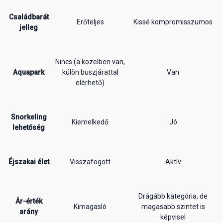
Családbarát
Erőteljes
Kissé kompromisszumos
jelleg
Nincs (a közelben van,
Aquapark
külön buszjárattal
Van
elérhető)
Snorkeling
Kiemelkedő
Jó
lehetőség
Éjszakai élet
Visszafogott
Aktív
Drágább kategória, de
Ár-érték
Kimagasló
magasabb szintet is
arány
képvisel