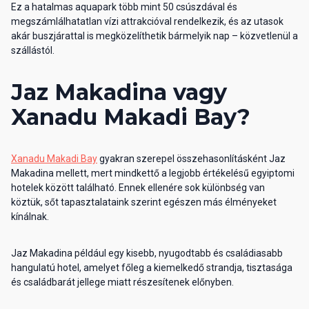
Ez a hatalmas aquapark több mint 50 csúszdával és
megszámlálhatatlan vízi attrakcióval rendelkezik, és az utasok
akár buszjárattal is megközelíthetik bármelyik nap – közvetlenül a
szállástól.
Jaz Makadina vagy
Xanadu Makadi Bay?
Xanadu Makadi Bay
gyakran szerepel összehasonlításként Jaz
Makadina mellett, mert mindkettő a legjobb értékelésű egyiptomi
hotelek között található. Ennek ellenére sok különbség van
köztük, sőt tapasztalataink szerint egészen más élményeket
kínálnak.
Jaz Makadina például egy kisebb, nyugodtabb és családiasabb
hangulatú hotel, amelyet főleg a kiemelkedő strandja, tisztasága
és családbarát jellege miatt részesítenek előnyben.