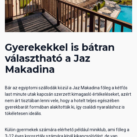
Gyerekekkel is bátran
választható a Jaz
Makadina
Bár az egyiptomi szállodák közül a Jaz Makadina főleg a kétfős
last minute utak kapcsán szerzett kimagasló értékeléseket, azért
nem árt tisztában lenni vele, hogy a hotelt teljes egészében
gyerekbarát formában alakították ki, így családi nyaraláshoz is
tökéletesen ideális.
Külön gyermekek számára elérhető például miniklub, ami főleg a
3-12 éves korosztály számára kínál kikapcsolódást, de van