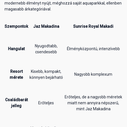
modernebb élményt nyújt, méghozzá saját aquaparkkal, ellenben
magasabb árkategóriával.
Szempontok
Jaz Makadina
Sunrise Royal Makadi
Nyugodtabb,
Hangulat
Élményközpontú, intenzívebb
csendesebb
Resort
Kisebb, kompakt,
Nagyobb komplexum
mérete
könnyen bejárható
Erőteljes, de a nagyobb méretek
Családbarát
Erőteljes
miatt nem annyira népszerű,
jelleg
mint Jaz Makadina