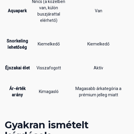
Nincs (a közelben
van, külön
Aquapark
Van
buszjárattal
elérhető)
Snorkeling
Kiemelkedő
Kiemelkedő
lehetőség
Éjszakai élet
Visszafogott
Aktív
Ár-érték
Magasabb árkategória a
Kimagasló
arány
prémium jelleg miatt
Gyakran ismételt