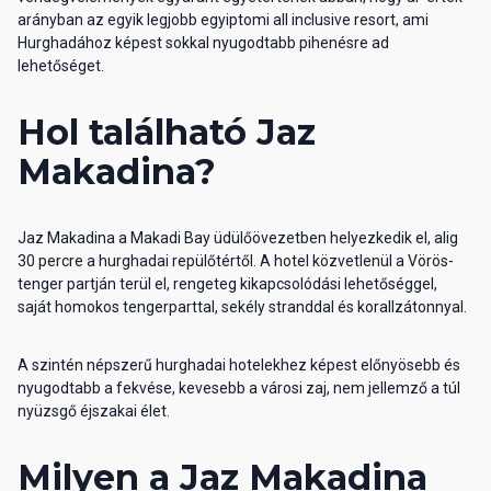
arányban az egyik legjobb egyiptomi all inclusive resort, ami
Hurghadához képest sokkal nyugodtabb pihenésre ad
lehetőséget.
Hol található Jaz
Makadina?
Jaz Makadina a Makadi Bay üdülőövezetben helyezkedik el, alig
30 percre a hurghadai repülőtértől. A hotel közvetlenül a Vörös-
tenger partján terül el, rengeteg kikapcsolódási lehetőséggel,
saját homokos tengerparttal, sekély stranddal és korallzátonnyal.
A szintén népszerű hurghadai hotelekhez képest előnyösebb és
nyugodtabb a fekvése, kevesebb a városi zaj, nem jellemző a túl
nyüzsgő éjszakai élet.
Milyen a Jaz Makadina