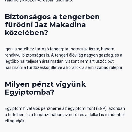
Biztonságos a tengerben
fürödni Jaz Makadina
közelében?
Igen, a hotelhez tartozó tengerpart nemcsak tiszta, hanem
rendkívül biztonságos is. A tengeri élővilág nagyon gazdag, és a
legtöbb hal teljesen ártalmatlan, viszont nem árt úszócipőt
használni a fürdőzéskor, illetve a korallokra sem szabad rálépni.
Milyen pénzt vigyünk
Egyiptomba?
Egyiptom hivatalos pénzneme az egyiptomi font (EGP), azonban
a hotelben és a turistazónában az eurót és a dollárt is mindenhol
elfogadják.