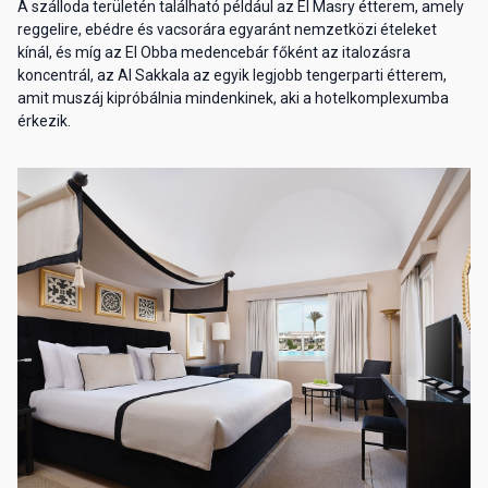
A szálloda területén található például az El Masry étterem, amely
reggelire, ebédre és vacsorára egyaránt nemzetközi ételeket
kínál, és míg az El Obba medencebár főként az italozásra
koncentrál, az Al Sakkala az egyik legjobb tengerparti étterem,
amit muszáj kipróbálnia mindenkinek, aki a hotelkomplexumba
érkezik.