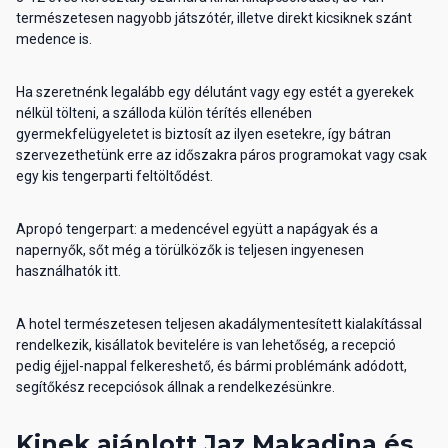
természetesen nagyobb játszótér, illetve direkt kicsiknek szánt
medence is.
Ha szeretnénk legalább egy délutánt vagy egy estét a gyerekek
nélkül tölteni, a szálloda külön térítés ellenében
gyermekfelügyeletet is biztosít az ilyen esetekre, így bátran
szervezethetünk erre az időszakra páros programokat vagy csak
egy kis tengerparti feltöltődést.
Apropó tengerpart: a medencével együtt a napágyak és a
napernyők, sőt még a törülközők is teljesen ingyenesen
használhatók itt.
A hotel természetesen teljesen akadálymentesített kialakítással
rendelkezik, kisállatok bevitelére is van lehetőség, a recepció
pedig éjjel-nappal felkereshető, és bármi problémánk adódott,
segítőkész recepciósok állnak a rendelkezésünkre.
Kinek ajánlott Jaz Makadina és