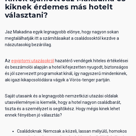
kiknek érdemes más hotelt
választani?
Jaz Makadina egyik legnagyobb előnye, hogy nagyon sokan
megtalálhatják itt a számításaikat a családosoktól kezdve a
nászutasokig bezárólag.
Az
egyiptomi utazásokról
hazatérő vendégek hiteles értékelései
és beszámolói alapján a hotel kifejezetten nyugodt, biztonságos
és jól szervezett programokat kínál, így nagyszerű mindenkinek,
aki igazi kikapcsolódásra vágyik a Vörös-tenger partján.
Saját utasaink és a legnagyobb nemzetközi utazási oldalak
utasvéleményei is kiemelik, hogy a hotel nagyon családbarát,
tiszta és a személyzet is segítőkész. Hogy mégis kinek lehet
ennek fényében jó választás?
Családoknak: Nemcsak a közeli, lassan mélyülő, homokos