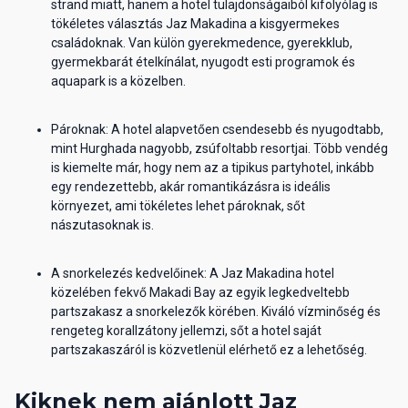
strand miatt, hanem a hotel tulajdonságaiból kifolyólag is
tökéletes választás Jaz Makadina a kisgyermekes
családoknak. Van külön gyerekmedence, gyerekklub,
gyermekbarát ételkínálat, nyugodt esti programok és
aquapark is a közelben.
Pároknak: A hotel alapvetően csendesebb és nyugodtabb,
mint Hurghada nagyobb, zsúfoltabb resortjai. Több vendég
is kiemelte már, hogy nem az a tipikus partyhotel, inkább
egy rendezettebb, akár romantikázásra is ideális
környezet, ami tökéletes lehet pároknak, sőt
nászutasoknak is.
A snorkelezés kedvelőinek: A Jaz Makadina hotel
közelében fekvő Makadi Bay az egyik legkedveltebb
partszakasz a snorkelezők körében. Kiváló vízminőség és
rengeteg korallzátony jellemzi, sőt a hotel saját
partszakaszáról is közvetlenül elérhető ez a lehetőség.
Kiknek nem ajánlott Jaz