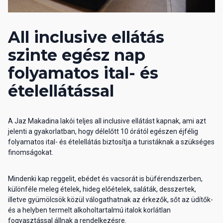
All inclusive ellátás
szinte egész nap
folyamatos ital- és
ételellátással
A Jaz Makadina lakói teljes all inclusive ellátást kapnak, ami azt
jelenti a gyakorlatban, hogy délelőtt 10 órától egészen éjfélig
folyamatos ital- és ételellátás biztosítja a turistáknak a szükséges
finomságokat.
Mindenki kap reggelit, ebédet és vacsorát is büférendszerben,
különféle meleg ételek, hideg előételek, saláták, desszertek,
illetve gyümölcsök közül válogathatnak az érkezők, sőt az üdítők-
és a helyben termelt alkoholtartalmú italok korlátlan
fogyasztással állnak a rendelkezésre.