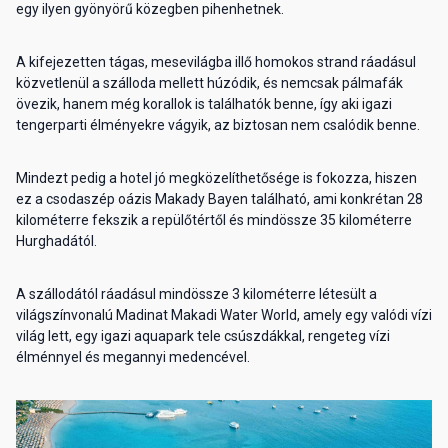
egy ilyen gyönyörű közegben pihenhetnek.
A kifejezetten tágas, mesevilágba illő homokos strand ráadásul
közvetlenül a szálloda mellett húzódik, és nemcsak pálmafák
övezik, hanem még korallok is találhatók benne, így aki igazi
tengerparti élményekre vágyik, az biztosan nem csalódik benne.
Mindezt pedig a hotel jó megközelíthetősége is fokozza, hiszen
ez a csodaszép oázis Makady Bayen található, ami konkrétan 28
kilométerre fekszik a repülőtértől és mindössze 35 kilométerre
Hurghadától.
A szállodától ráadásul mindössze 3 kilométerre létesült a
világszínvonalú Madinat Makadi Water World, amely egy valódi vízi
világ lett, egy igazi aquapark tele csúszdákkal, rengeteg vízi
élménnyel és megannyi medencével.