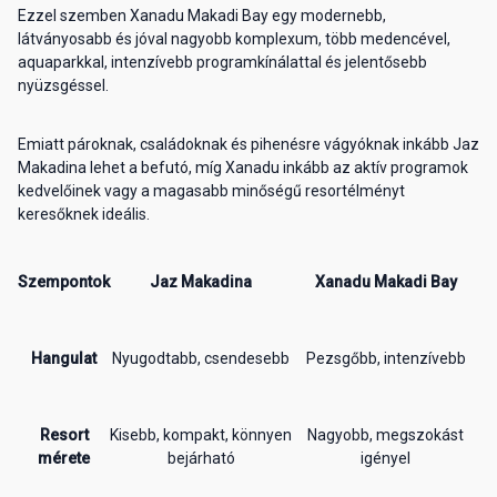
Ezzel szemben Xanadu Makadi Bay egy modernebb,
látványosabb és jóval nagyobb komplexum, több medencével,
aquaparkkal, intenzívebb programkínálattal és jelentősebb
nyüzsgéssel.
Emiatt pároknak, családoknak és pihenésre vágyóknak inkább Jaz
Makadina lehet a befutó, míg Xanadu inkább az aktív programok
kedvelőinek vagy a magasabb minőségű resortélményt
keresőknek ideális.
Szempontok
Jaz Makadina
Xanadu Makadi Bay
Hangulat
Nyugodtabb, csendesebb
Pezsgőbb, intenzívebb
Resort
Kisebb, kompakt, könnyen
Nagyobb, megszokást
mérete
bejárható
igényel