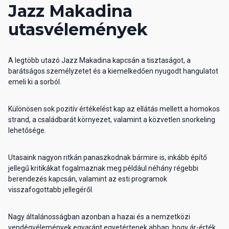
Jazz Makadina
utasvélemények
A legtöbb utazó Jazz Makadina kapcsán a tisztaságot, a
barátságos személyzetet és a kiemelkedően nyugodt hangulatot
emeli ki a sorból.
Különösen sok pozitív értékelést kap az ellátás mellett a homokos
strand, a családbarát környezet, valamint a közvetlen snorkeling
lehetősége.
Utasaink nagyon ritkán panaszkodnak bármire is, inkább építő
jellegű kritikákat fogalmaznak meg például néhány régebbi
berendezés kapcsán, valamint az esti programok
visszafogottabb jellegéről.
Nagy általánosságban azonban a hazai és a nemzetközi
vendégvélemények egyaránt egyetértenek abban, hogy ár-érték