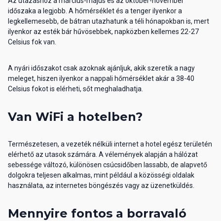
Az utazáshoz a március-május és az október-november
időszaka a legjobb. A hőmérséklet és a tenger ilyenkor a
legkellemesebb, de bátran utazhatunk a téli hónapokban is, mert
ilyenkor az esték bár hűvösebbek, napközben kellemes 22-27
Celsius fok van.
A nyári időszakot csak azoknak ajánljuk, akik szeretik a nagy
meleget, hiszen ilyenkor a nappali hőmérséklet akár a 38-40
Celsius fokot is elérheti, sőt meghaladhatja.
Van WiFi a hotelben?
Természetesen, a vezeték nélküli internet a hotel egész területén
elérhető az utasok számára. A vélemények alapján a hálózat
sebessége változó, különösen csúcsidőben lassabb, de alapvető
dolgokra teljesen alkalmas, mint például a közösségi oldalak
használata, az internetes böngészés vagy az üzenetküldés.
Mennyire fontos a borravaló