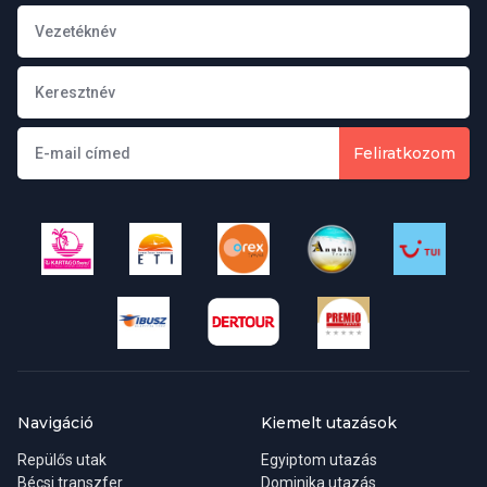
Feliratkozom
Navigáció
Kiemelt utazások
Repülős utak
Egyiptom utazás
Bécsi transzfer
Dominika utazás