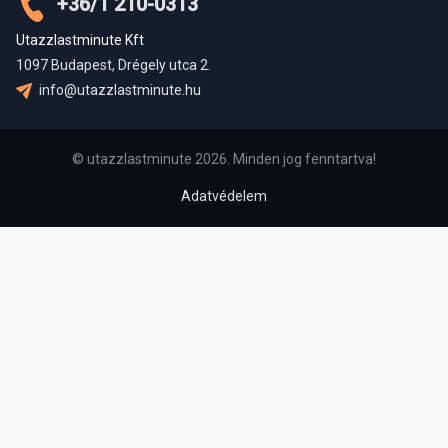
+36/1 210-0313
Utazzlastminute Kft
1097 Budapest, Drégely utca 2.
info@utazzlastminute.hu
© utazzlastminute 2026. Minden jog fenntartva!
Adatvédelem