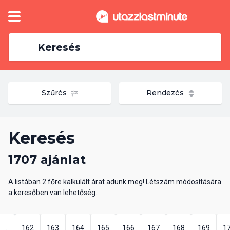
Keresés
Szűrés
Rendezés
Keresés
1707 ajánlat
A listában 2 főre kalkulált árat adunk meg! Létszám módosítására
a keresőben van lehetőség.
...
162
163
164
165
166
167
168
169
1