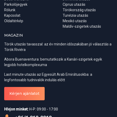
Parkolójegyek
Ciprus utazás
Rólunk
Törökország utazás
Kapcsolat
Tunézia utazás
Oldaltérkép
Mexikó utazás
Maldív-szigetek utazás
MAGAZIN
Török utazás tavasszal: az év minden időszakában jó választás a
Török Riviéra
Abora Buenaventura: bemutatkozik a Kanári-szigetek egyik
legjobb hotelkomplexuma
Last minute utazás az Egyesült Arab Emirátusokba: a
legfontosabb tudnivalók indulás előtt
Kérjen ajánlatot
Hívjon minket:
H-P: 09:00 - 17:00