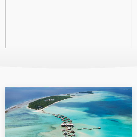
élőzene és karaoke, naponta rendezvények vagy show-
műsorok.
Wellness:
Gőzfürdő és szauna. Térítés ellenében:
szépségszalon, kezelések és masszázs az Orchid Spa-ban.
Gyermekek:
Gyermekmedence, Kokko Club mini-klub (3-12
éveseknek, 08.00 és 17.00 óra között) és gyermekfelügyelet
(17.00
Ellátás:
Félpanzió
,
teljes panzió
vagy
All Inclusive
. Minden
étkezés büférendszerben.
All Inclusive:
Minden étkezés büférendszerben a főétteremben.
Víz, tea, kávé, üdítők, dobozos gyümölcslevek, asztali bor, sör,
egyes égetett szeszes italok, alkoholos és alkoholmentes
koktélok 10.00 és éjjel 00.30 óra között a Sand bárban, 10.00 és