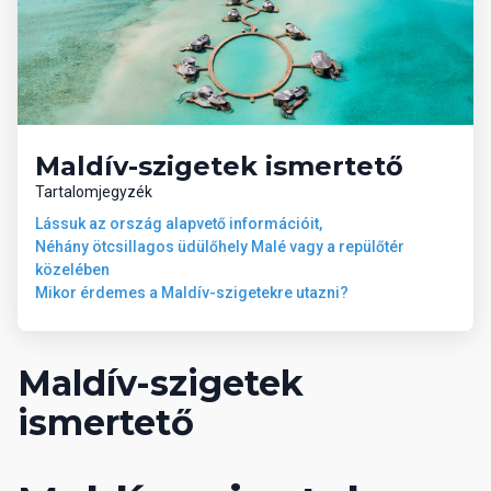
22.00 óra között a Huvan bárban. Snack-ételek 15.30 és 17.00
óra között. Minibár feltöltése naponta vízzel és üditővel.
Illetékes ár tartalmazza:
- repülőjegy illetékekkel
- szállás megadott ellátással
Maldív-szigetek ismertető
- transzfer szolgáltatás Reptér-Hotel-Reptér
Tartalomjegyzék
Külön fizetendő:
Lássuk az ország alapvető információit,
- utasbiztosítás
Néhány ötcsillagos üdülőhely Malé vagy a repülőtér
- sztornó biztosítás (2%)
közelében
Mikor érdemes a Maldív-szigetekre utazni?
Az útlevélnek hazaérkezéstől számítva 6 hónapig érvényesnek
kell lenni!
Maldív-szigetek
ismertető