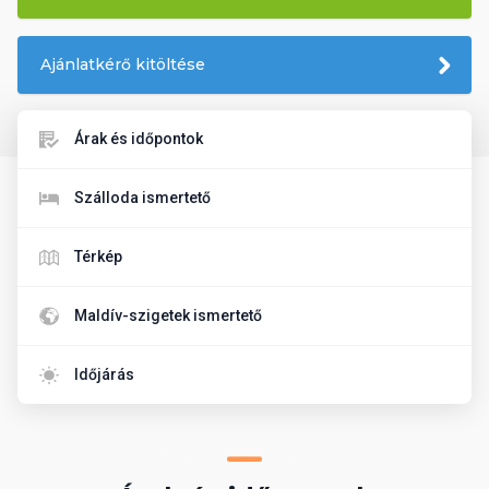
Ajánlatkérő kitöltése
Árak és időpontok
Szálloda ismertető
Térkép
Maldív-szigetek ismertető
Időjárás