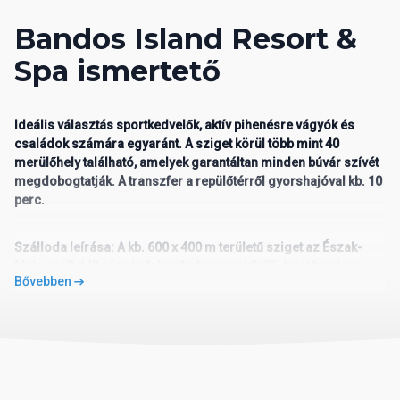
Bandos Island Resort &
Spa ismertető
Ideális választás sportkedvelők, aktív pihenésre vágyók és
családok számára egyaránt. A sziget körül több mint 40
merülőhely található, amelyek garantáltan minden búvár szívét
megdobogtatják. A transzfer a repülőtérről gyorshajóval kb. 10
perc.
Szálloda leírása:
A kb. 600 x 400 m területű sziget az Észak-
Male-atoll déli részén fekszik. A sziget körüli, fajokban igen
Bővebben
gazdag korallzátony kb. 35 m-re található, így ideális
kiindulópont búvárkodáshoz és sznorkelezéshez.
Szolgáltatások:
A dús növényzettel borított szigeten összesen
215 szoba található. Rendelkezésre áll hall recepcóval,
főétterem, 3 a’la carte-étterem, internetkávézó, WIFI (a szálloda