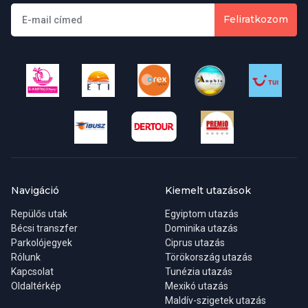
Feliratkozom
Mennyibe kerül egy Maldív-szigeteki utazási csomag?
A Maldív-szigeteki utazási csomagok 400.000 Ft-tól kezdődnek. A
Maldív-szigeteki csomagok széles választéka közül válogathat,
amelyek magukban foglalják a járatokat, a szállodákat, a
városnézést és még sok minden mást. Összeállíthatja az utazást
úgy, hogy egy hosszabb nyaralás érdekében kevesebb éjszakát
tölt el itt, az Ön által vágyott nyaralástól függően.
Melyek a Maldív-szigeteki túracsomag leginkább ajánlott
állomásai?
Navigáció
Kiemelt utazások
Repülős utak
Egyiptom utazás
Maldív-szigeteki útja során lehetséges úticélok lehetnek Male,
Bécsi transzfer
Dominika utazás
Feydhoo, Hulhumale-sziget, Utheemu, Maafushi és még sok
Parkolójegyek
Ciprus utazás
egyéb hely. A leghíresebb tengerpartok közé tartozik a
Rólunk
Törökország utazás
Hulhumale, a Vabbinfaru Island, a Fulhadhoo Beach, a Sun Island
Kapcsolat
Tunézia utazás
Beach és a Dhigurah Beach. A kívánt nyaralás típusától függően
Oldaltérkép
Mexikó utazás
érdemes meglátogatni ezeket a helyeket.
Maldív-szigetek utazás