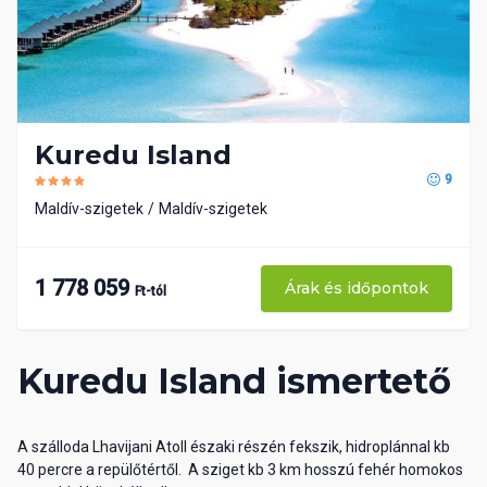
Kuredu Island
9
Maldív-szigetek
Maldív-szigetek
1 778 059
Árak és időpontok
Ft-tól
Kuredu Island ismertető
A szálloda Lhavijani Atoll északi részén fekszik, hidroplánnal kb
40 percre a repülőtértől. A sziget kb 3 km hosszú fehér homokos