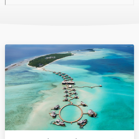
All inclusive:
Minden étkezés a főétteremben, 50% kedvezmény
az a la carte éttermekben, naponta 1 üveg víz, délután tea vagy
kávé, harapnivalók 15:00-18:00-ig, 09-01 óra között korlátlan
italfogyasztás (üditőitalok, ásványviz, dobozos gyümölcslevek,
bizonyos alkoholos italok), az italokat üvegpohárban adják. A
minibár használata - víz, üdítőitalok, sör, kávé és tea (napi
feltöltés).