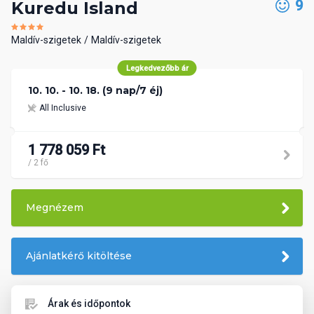
9
Kuredu Island
Maldív-szigetek
Maldív-szigetek
Legkedvezőbb ár
10. 10. - 10. 18. (9 nap/7 éj)
All Inclusive
1 778 059 Ft
/ 2 fő
Megnézem
Ajánlatkérő kitöltése
Árak és időpontok