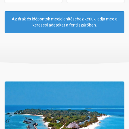
Az árak és időpontok megjelenítéséhez kérjük, adja meg a
keresési adatokat a fenti szűrőben.