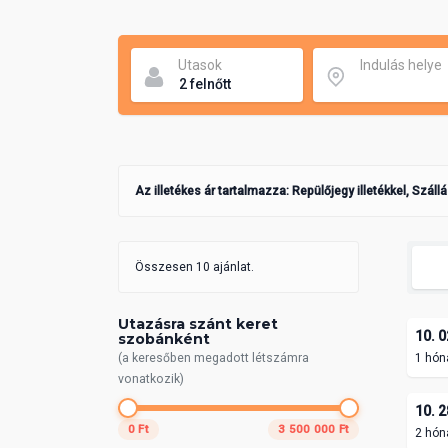
Utasok
Indulás helye
Az illetékes ár tartalmazza: Repülőjegy illetékkel, Száll
Összesen 10 ajánlat.
Utazásra szánt keret
10. 0
szobánként
(a keresőben megadott létszámra
1 hón
vonatkozik)
10. 2
0 Ft
3 500 000 Ft
2 hón