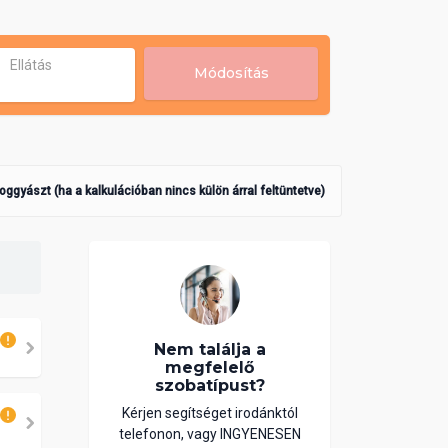
Ellátás
Módosítás
poggyászt (ha a kalkulációban nincs külön árral feltüntetve)
Nem találja a
megfelelő
szobatípust?
Kérjen segítséget irodánktól
telefonon, vagy INGYENESEN