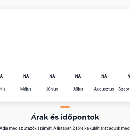
A
NA
NA
NA
NA
ilis
Május
Június
Július
Augusztus
Szep
Árak és időpontok
Adja meg az utazók számát! A listában 2 főre kalkulált árat adunk meg