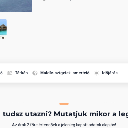
tő
Térkép
Maldív-szigetek ismertető
Időjárás
 tudsz utazni? Mutatjuk mikor a le
Az árak 2 főre értendőek a jelenleg kapott adatok alapján!