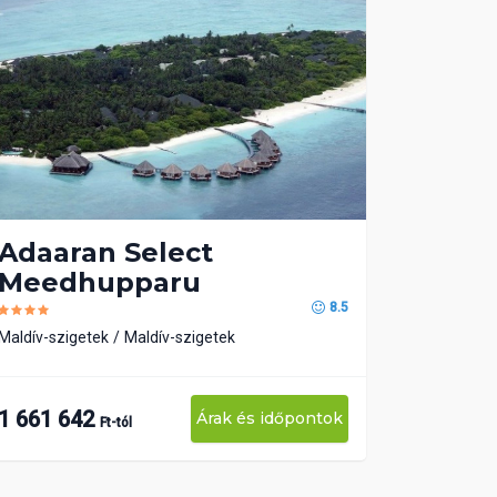
Adaaran Select
Meedhupparu
8.5
Maldív-szigetek
Maldív-szigetek
1 661 642
Árak és időpontok
Ft-tól