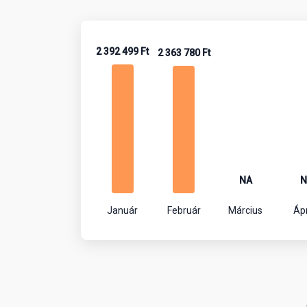
2 392 499 Ft
2 363 780 Ft
NA
N
Január
Február
Március
Ápr