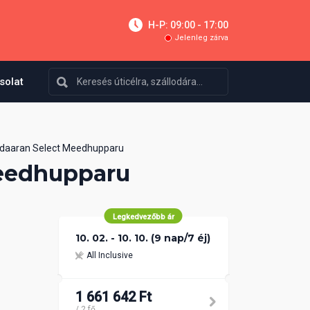
H-P: 09:00 - 17:00
Jelenleg zárva
solat
daaran Select Meedhupparu
eedhupparu
Legkedvezőbb ár
10. 02. - 10. 10. (9 nap/7 éj)
All Inclusive
1 661 642 Ft
/ 2 fő