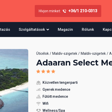
+36/1 210-0313
Hívjon minket:
utazás
Szolgáltatások
Magazin
Rólunk
Kapc
Úticélok
Maldív-szigetek
Maldív-szigetek
A
Adaaran Select M
Közvetlen tengerparti
Gyerek medence
Fűtött medence
Wifi
Wellness/Spa