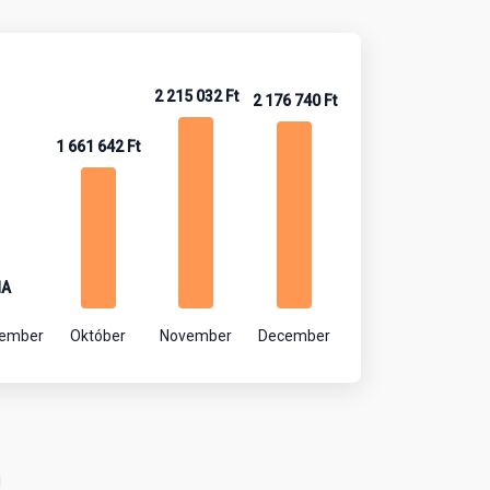
2 215 032 Ft
2 176 740 Ft
1 661 642 Ft
NA
tember
Október
November
December
!