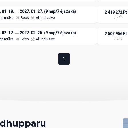
 01. 19. ― 2027. 01. 27. (9 nap/7 éjszaka)
2 418 272 Ft
/ 2 fő
ap múlva
Bécs
All Inclusive
 02. 17. ― 2027. 02. 25. (9 nap/7 éjszaka)
2 502 956 Ft
/ 2 fő
ap múlva
Bécs
All Inclusive
1
edhupparu