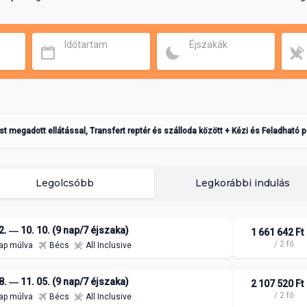
Időtartam
Éjszakák
ást megadott ellátással, Transfert reptér és szálloda között + Kézi és Feladható 
Legolcsóbb
Legkorábbi indulás
2. ― 10. 10. (9 nap/7 éjszaka)
1 661 642 Ft
/ 2 fő
ap múlva
Bécs
All Inclusive
8. ― 11. 05. (9 nap/7 éjszaka)
2 107 520 Ft
/ 2 fő
ap múlva
Bécs
All Inclusive