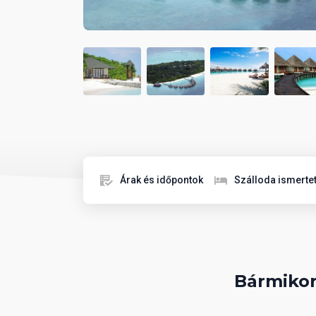
Árak és időpontok
Szálloda ismerte
Bármikor