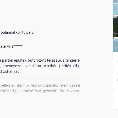
roplánnal kb. 40 perc.
atervilla*****.
 parton épültek, bútorozott teraszuk a tengerre
mennyezeti ventilátor, minibár (térítés ell.),
ott zuhanyzó.
ellemzi. Bennük légkondicionáló, mennyezeti
(térítés ell.), tea/kávéfőző, gyönyörű fürdőszoba,
dszerben történnek. 10.00-24.00-ig korlátlanul
ka, rum, egyes koktélok, ásványvíz, üdítőitalok