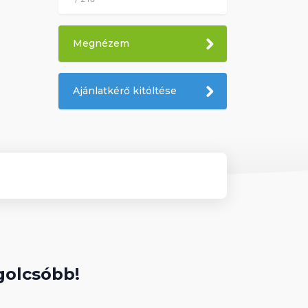
Megnézem
Ajánlatkérő kitöltése
golcsóbb!