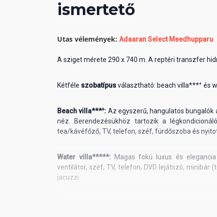
ismertető
Utas vélemények:
Adaaran Select Meedhupparu
A sziget mérete 290 x 740 m. A reptéri transzfer hid
+
Kétféle
szobatípus
választható: beach villa***
és w
+
Beach villa***
:
Az egyszerű, hangulatos bungalók a
néz. Berendezésükhöz tartozik a légkondicionáló, 
tea/kávéfőző, TV, telefon, széf, fürdőszoba és nyit
Water villa*****:
Magas fokú luxus és elegancia j
ventilátor, széf, TV, telefon, DVD lejátszó, minibár 
jacuzzi.
Ellátás:
All inclusive, a
főétkezések svédasztalos ren
fogyasztható asztali bor, sör, whisky, konyak, vod