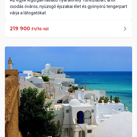
csodás óváros, nyüzsgő éjszakai élet és gyönyörű tengerpart
várja a látogatókat.
219 900
Ft/fő-től