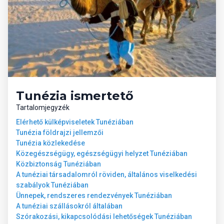
Tunézia ismertető
Tartalomjegyzék
Elérhető külképviseletek Tunéziában
Tunézia földrajzi jellemzői
Tunézia közlekedése
Közegészségügy, egészségügyi helyzet Tunéziában
Közbiztonság Tunéziában
A tunéziai társadalomról röviden, általános viselkedési
szabályok Tunéziában
Ünnepek, rendszeres rendezvények Tunéziában
A tunéziai szállásokról általában
Szórakozási, kikapcsolódási lehetőségek Tunéziában