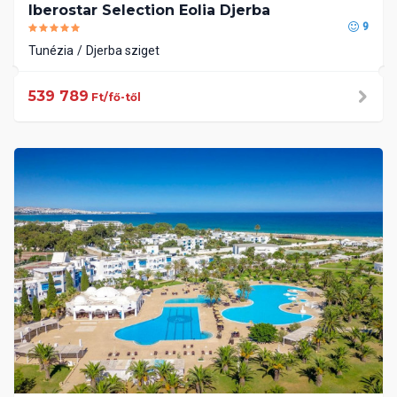
Iberostar Selection Eolia Djerba
9
Tunézia
Djerba sziget
539 789
Ft/fő-től