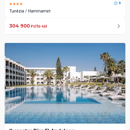
9
Tunézia
Hammamet
304 900
Ft/fő-től