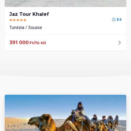
Jaz Tour Khalef
8.6
Tunézia
Sousse
391 000
Ft/fő-től