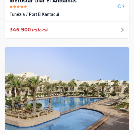
Iberostar Diar El Andalous
9
Tunézia
Port El Kantaoui
346 900
Ft/fő-től