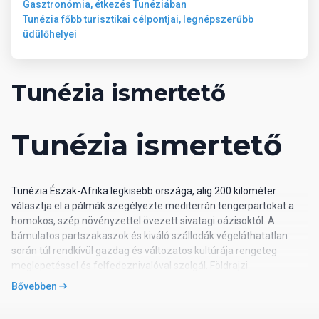
Gasztronómia, étkezés Tunéziában
Tunézia főbb turisztikai célpontjai, legnépszerűbb
üdülőhelyei
Tunézia ismertető
Tunézia ismertető
Tunézia Észak-Afrika legkisebb országa, alig 200 kilométer
választja el a pálmák szegélyezte mediterrán tengerpartokat a
homokos, szép növényzettel övezett sivatagi oázisoktól. A
bámulatos partszakaszok és kiváló szállodák végeláthatatlan
során túl rendkívül gazdag és változatos kultúrája rengeteg
meglepetéssel és felfedeznivalóval szolgál. Földrajzi
elhelyezkedése és termékeny földje miatt az elmúlt évszázadok
Bővebben
során számos nép lakta. A föníciaiak, rómaiak, bizánciak, arabok
és az ottománok templomromokat, erődöket, mozaikokat és