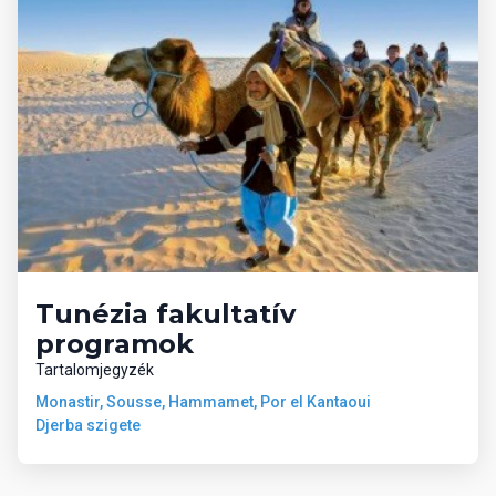
tartozó szállodában lehet pénzt váltani.
Beszélt nyelvek
Tunézia beszélt nyelve az arab, de a népesség nagy része
kétnyelvű: arab és francia. Ez igaz a közlekedési és
utcanévtáblákra is. A népszerűbb turistaközpontokban az angolt
is sokan beszélik.
Elérhető külképviseletek
Tunéziában
Tunézia fakultatív
programok
Magyar Nagykövetség elérhetőségei
Tartalomjegyzék
Monastir, Sousse, Hammamet, Por el Kantaoui
Cím:
12, rue Achtart, Nord-Hilton, 1082 Cite Mahrajene – Tunis
Djerba szigete
Rendkívüli és meghatalmazott nagykövet:
Károlyi Márton
Telefon:
hívás külföldről: 00-216-71-780-544 hívás Tunéziából:
71-780-544