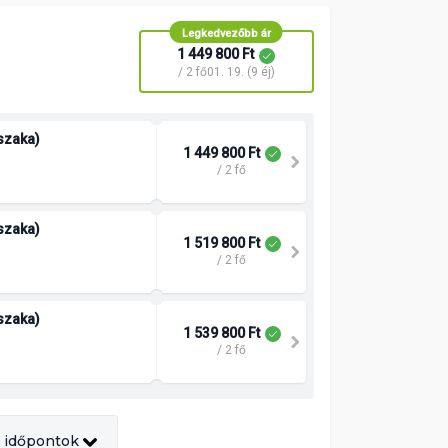
Legkedvezőbb ár
1 449 800 Ft
/ 2 fő
01. 19. (9 éj)
jszaka)
1 449 800 Ft
/ 2 fő
jszaka)
1 519 800 Ft
/ 2 fő
jszaka)
1 539 800 Ft
/ 2 fő
 időpontok