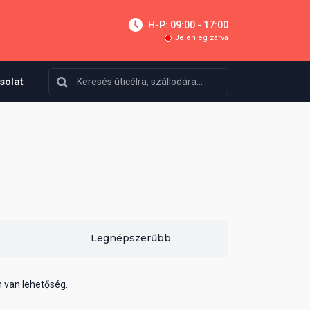
H-P: 09:00 - 17:00
Jelenleg zárva
solat
Legnépszerűbb
n van lehetőség.