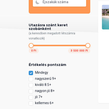
Utazásra szánt keret
szobánként
(a keresőben megadott létszámra
vonatkozik)
0 Ft
3 500 000 Ft
Értékelés pontszám
Mindegy
nagyszerű 9+
kiváló 8.5+
nagyon jó 8+
jó 7+
kellemes 6+