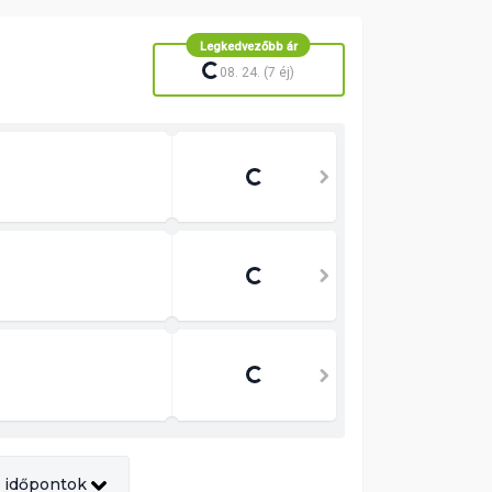
Legkedvezőbb ár
Betelt
08. 24. (7 éj)