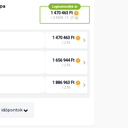
Spa
Legkedvezőbb ár
1 470 463 Ft
/ 2 fő
09. 11. (7 éj)
1 470 463 Ft
/ 2 fő
1 656 944 Ft
/ 2 fő
1 886 963 Ft
/ 2 fő
 időpontok