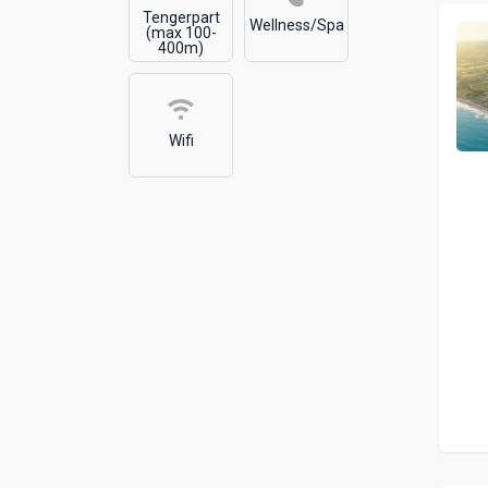
Tengerpart
Wellness/Spa
(max 100-
400m)
Wifi