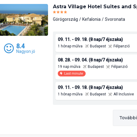
Astra Village Hotel Suites and 
Görögország
Kefalonia
Svoronata
09. 11. - 09. 18. (8 nap/7 éjszaka)
8.4
1 hónap múlva
Budapest
Félpanzió
Nagyon jó
08. 28. - 09. 04. (8 nap/7 éjszaka)
19 nap múlva
Budapest
Félpanzió
Last minute
09. 11. - 09. 18. (8 nap/7 éjszaka)
1 hónap múlva
Budapest
All Inclusive
További