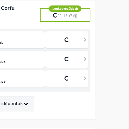
 Corfu
Legkedvezőbb ár
09. 18. (7 éj)
sive
sive
sive
 időpontok