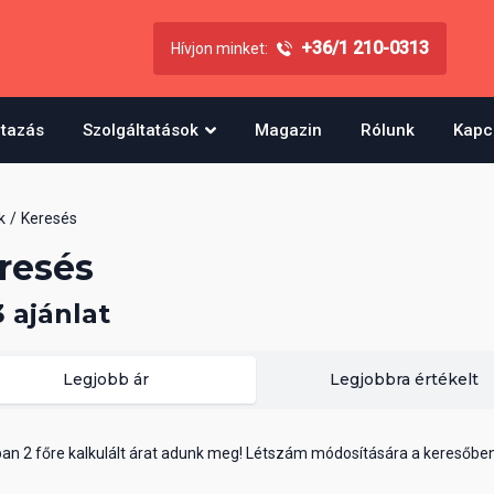
+36/1 210-0313
Hívjon minket:
utazás
Szolgáltatások
Magazin
Rólunk
Kapc
k
Keresés
resés
3 ajánlat
Legjobb ár
Legjobbra értékelt
ában 2 főre kalkulált árat adunk meg! Létszám módosítására a keresőbe