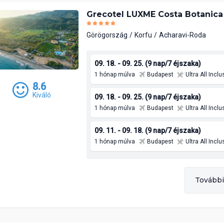
Grecotel LUXME Costa Botanica
Görögország
Korfu
Acharavi-Roda
09. 18. - 09. 25. (9 nap/7 éjszaka)
1 hónap múlva
Budapest
Ultra All Inclu
8.6
Kiváló
09. 18. - 09. 25. (9 nap/7 éjszaka)
1 hónap múlva
Budapest
Ultra All Inclu
09. 11. - 09. 18. (9 nap/7 éjszaka)
1 hónap múlva
Budapest
Ultra All Inclu
További