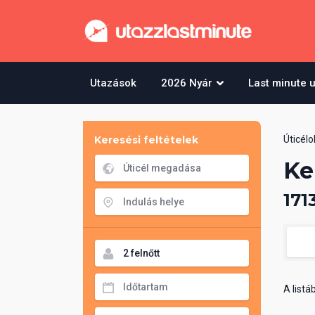
Utazások
2026 Nyár
Last minute 
Keresési feltételek
Úticélo
Ke
171
A list