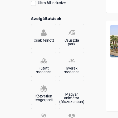
Ultra All Inclusive
Szolgáltatások
Csak felnőtt
Csúszda
park
Fűtött
Gyerek
medence
medence
Magyar
Közvetlen
animátor
tengerparti
(főszezonban)