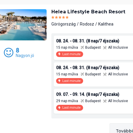
Helea Lifestyle Beach Resort
Görögország
Rodosz
Kalithea
08. 24. - 08. 31. (8 nap/7 éjszaka)
15 nap múlva
Budapest
All Inclusive
8
Last minute
Nagyon jó
08. 24. - 08. 31. (8 nap/7 éjszaka)
15 nap múlva
Budapest
All Inclusive
Last minute
09. 07. - 09. 14. (8 nap/7 éjszaka)
29 nap múlva
Budapest
All Inclusive
Last minute